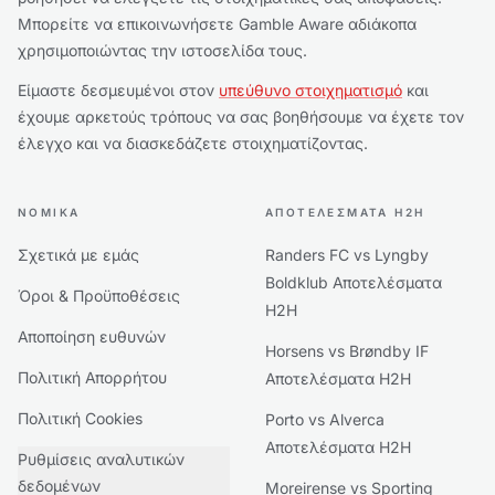
Μπορείτε να επικοινωνήσετε Gamble Aware αδιάκοπα
χρησιμοποιώντας την ιστοσελίδα τους.
Είμαστε δεσμευμένοι στον
υπεύθυνο στοιχηματισμό
και
έχουμε αρκετούς τρόπους να σας βοηθήσουμε να έχετε τον
έλεγχο και να διασκεδάζετε στοιχηματίζοντας.
ΝΟΜΙΚΆ
ΑΠΟΤΕΛΈΣΜΑΤΑ H2H
Σχετικά με εμάς
Randers FC vs Lyngby
Boldklub Αποτελέσματα
Όροι & Προϋποθέσεις
H2H
Αποποίηση ευθυνών
Horsens vs Brøndby IF
Πολιτική Απορρήτου
Αποτελέσματα H2H
Πολιτική Cookies
Porto vs Alverca
Αποτελέσματα H2H
Ρυθμίσεις αναλυτικών
δεδομένων
Moreirense vs Sporting