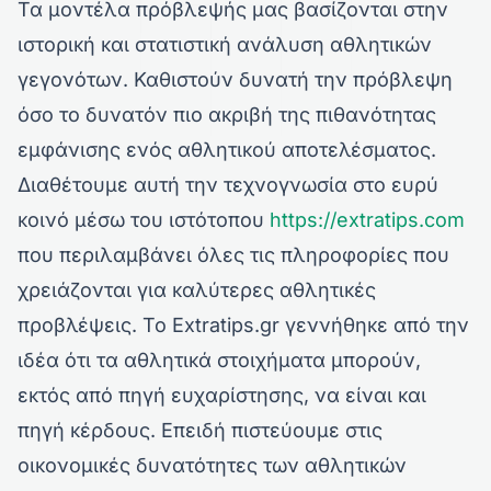
Τα μοντέλα πρόβλεψής μας βασίζονται στην
ιστορική και στατιστική ανάλυση αθλητικών
γεγονότων. Καθιστούν δυνατή την πρόβλεψη
όσο το δυνατόν πιο ακριβή της πιθανότητας
εμφάνισης ενός αθλητικού αποτελέσματος.
Διαθέτουμε αυτή την τεχνογνωσία στο ευρύ
κοινό μέσω του ιστότοπου
https://extratips.com
που περιλαμβάνει όλες τις πληροφορίες που
χρειάζονται για καλύτερες αθλητικές
προβλέψεις. Το Extratips.gr γεννήθηκε από την
ιδέα ότι τα αθλητικά στοιχήματα μπορούν,
εκτός από πηγή ευχαρίστησης, να είναι και
πηγή κέρδους. Επειδή πιστεύουμε στις
οικονομικές δυνατότητες των αθλητικών