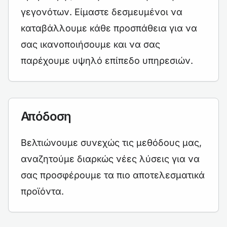
γεγονότων. Είμαστε δεσμευμένοι να
καταβάλλουμε κάθε προσπάθεια για να
σας ικανοποιήσουμε και να σας
παρέχουμε υψηλό επίπεδο υπηρεσιών.
Απόδοση
Βελτιώνουμε συνεχώς τις μεθόδους μας,
αναζητούμε διαρκώς νέες λύσεις για να
σας προσφέρουμε τα πιο αποτελεσματικά
προϊόντα.