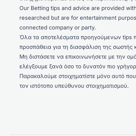
Our Betting tips and advice are provided with
researched but are for entertainment purposes
connected company or party.
Όλα τα αποτελέσματα προηγούμενων tips π
προσπάθεια για τη διασφάλιση της σωστής
Μη διστάσετε να επικοινωνήσετε με την ομάδ
ελέγξουμε ξανά όσο το δυνατόν πιο γρήγορ
Παρακαλούμε στοιχηματίστε μόνο αυτό που 
τον ιστότοπο υπεύθυνου στοιχηματισμού.