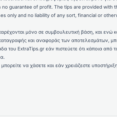
 no guarantee of profit. The tips are provided with t
 only and no liability of any sort, financial or oth
αρέχονται μόνο σε συμβουλευτική βάση, και ενώ κ
 καταγραφής και αναφοράς των αποτελεσμάτων, μπ
α του ExtraTips.gr εάν πιστεύετε ότι κάποια από τ
α.
μπορείτε να χάσετε και εάν χρειάζεστε υποστήριξ