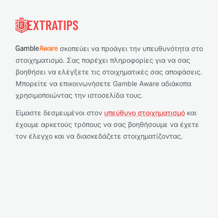
Υποσέλιδο
σκοπεύει να προάγει την υπευθυνότητα στο
στοιχηματισμό. Σας παρέχει πληροφορίες για να σας
βοηθήσει να ελέγξετε τις στοιχηματικές σας αποφάσεις.
Μπορείτε να επικοινωνήσετε Gamble Aware αδιάκοπα
χρησιμοποιώντας την ιστοσελίδα τους.
Είμαστε δεσμευμένοι στον
υπεύθυνο στοιχηματισμό
και
έχουμε αρκετούς τρόπους να σας βοηθήσουμε να έχετε
τον έλεγχο και να διασκεδάζετε στοιχηματίζοντας.