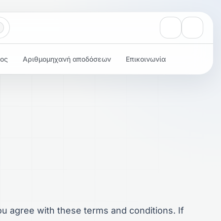
Προβολή ειδοπ
Ρυθμίσε
τος
Αριθμομηχανή αποδόσεων
Επικοινωνία
ou agree with these terms and conditions. If