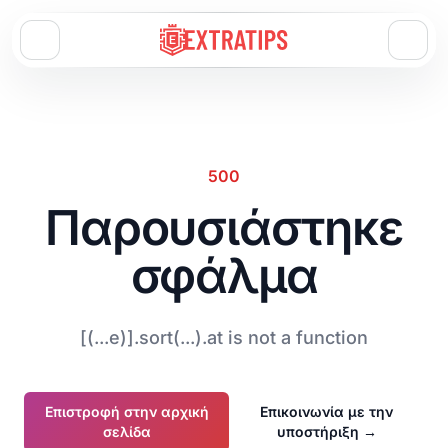
Άνοιγμα μενού
500
Παρουσιάστηκε
σφάλμα
[(...e)].sort(...).at is not a function
Επιστροφή στην αρχική
Επικοινωνία με την
σελίδα
υποστήριξη
→