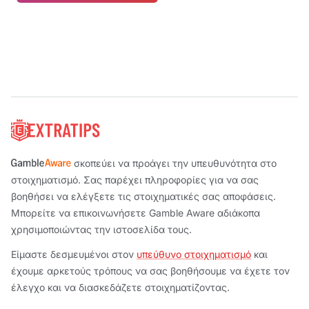
Υποσέλιδο
σκοπεύει να προάγει την υπευθυνότητα στο
στοιχηματισμό. Σας παρέχει πληροφορίες για να σας
βοηθήσει να ελέγξετε τις στοιχηματικές σας αποφάσεις.
Μπορείτε να επικοινωνήσετε Gamble Aware αδιάκοπα
χρησιμοποιώντας την ιστοσελίδα τους.
Είμαστε δεσμευμένοι στον
υπεύθυνο στοιχηματισμό
και
έχουμε αρκετούς τρόπους να σας βοηθήσουμε να έχετε τον
έλεγχο και να διασκεδάζετε στοιχηματίζοντας.