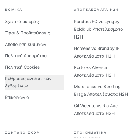
ΝΟΜΙΚΆ
ΑΠΟΤΕΛΈΣΜΑΤΑ H2H
Σχετικά με εμάς
Randers FC vs Lyngby
Boldklub Αποτελέσματα
Όροι & Προϋποθέσεις
H2H
Αποποίηση ευθυνών
Horsens vs Brøndby IF
Πολιτική Απορρήτου
Αποτελέσματα H2H
Πολιτική Cookies
Porto vs Alverca
Αποτελέσματα H2H
Ρυθμίσεις αναλυτικών
δεδομένων
Moreirense vs Sporting
Braga Αποτελέσματα H2H
Επικοινωνία
Gil Vicente vs Rio Ave
Αποτελέσματα H2H
ΖΩΝΤΑΝΌ ΣΚΟΡ
ΣΤΟΙΧΗΜΑΤΙΚΆ