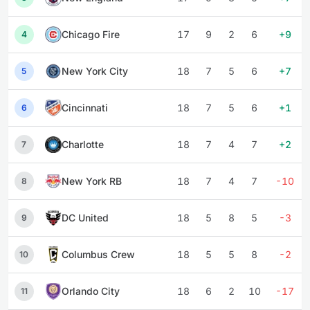
Chicago Fire
17
9
2
6
+9
4
New York City
18
7
5
6
+7
5
Cincinnati
18
7
5
6
+1
6
Charlotte
18
7
4
7
+2
7
New York RB
18
7
4
7
-10
8
DC United
18
5
8
5
-3
9
Columbus Crew
18
5
5
8
-2
10
Orlando City
18
6
2
10
-17
11