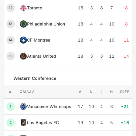
Toronto
18
3
8
7
-8
12
Philadelphia Union
18
4
4
10
-8
13
CF Montréal
18
4
4
10
-11
14
Atlanta United
18
3
3
12
-14
15
Western Conference
#
ΟΜΆΔΑ
Α
Ν
Ι
Η
DIFF
Vancouver Whitecaps
17
10
4
3
+21
1
Los Angeles FC
19
10
4
5
+16
2