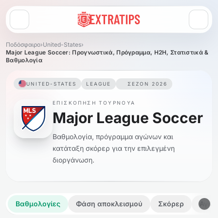
Άνοιγμα μενού
Ποδόσφαιρο
›
United-States
›
Major League Soccer: Προγνωστικά, Πρόγραμμα, H2H, Στατιστικά &
Βαθμολογία
UNITED-STATES
LEAGUE
ΣΕΖΌΝ 2026
ΕΠΙΣΚΌΠΗΣΗ ΤΟΥΡΝΟΥΆ
Major League Soccer
Βαθμολογία, πρόγραμμα αγώνων και
κατάταξη σκόρερ για την επιλεγμένη
διοργάνωση.
Βαθμολογίες
Φάση αποκλεισμού
Σκόρερ
Αγών