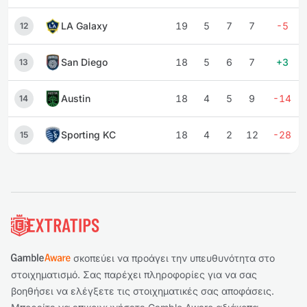
LA Galaxy
19
5
7
7
-5
12
San Diego
18
5
6
7
+3
13
Austin
18
4
5
9
-14
14
Sporting KC
18
4
2
12
-28
15
Υποσέλιδο
σκοπεύει να προάγει την υπευθυνότητα στο
στοιχηματισμό. Σας παρέχει πληροφορίες για να σας
βοηθήσει να ελέγξετε τις στοιχηματικές σας αποφάσεις.