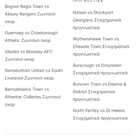
ΠΡΟΓΝΩΣΤΙΚΆ
Bognor Regis Town vs
Nelson vs Stockport
Abbey Rangers Ζωντανό
Georgians Στοιχηματικά
σκορ
προγνωστικά
Guernsey vs Crowborough
Wythenshawe Town vs
Athletic Ζωντανό σκορ
Cheadle Town Στοιχηματικά
Silsden vs Mossley AFC
προγνωστικά
Ζωντανό σκορ
Burscough vs Droylsden
Ramsbottom United vs South
Στοιχηματικά προγνωστικά
Liverpool Ζωντανό σκορ
Runcorn Town vs Dearne &
Barnoldswick Town vs
District Στοιχηματικά
Atherton Collieries Ζωντανό
προγνωστικά
σκορ
North Ferriby vs St Helens
Στοιχηματικά προγνωστικά