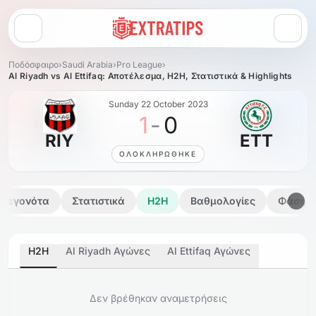
Άνοιγμα μενού
Ποδόσφαιρο
›
Saudi Arabia
›
Pro League
›
Al Riyadh vs Al Ettifaq: Αποτέλεσμα, H2H, Στατιστικά & Highlights
Sunday 22 October 2023
1
-
0
RIY
ETT
ΟΛΟΚΛΗΡΏΘΗΚΕ
Γεγονότα
Στατιστικά
H2H
Βαθμολογίες
Φάση α
H2H
Al Riyadh Αγώνες
Al Ettifaq Αγώνες
Δεν βρέθηκαν αναμετρήσεις