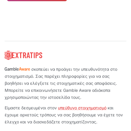
Υποσέλιδο
σκοπεύει να προάγει την υπευθυνότητα στο
στοιχηματισμό. Σας παρέχει πληροφορίες για να σας
βοηθήσει να ελέγξετε τις στοιχηματικές σας αποφάσεις.
Μπορείτε να επικοινωνήσετε Gamble Aware αδιάκοπα
χρησιμοποιώντας την ιστοσελίδα τους.
Είμαστε δεσμευμένοι στον
υπεύθυνο στοιχηματισμό
και
έχουμε αρκετούς τρόπους να σας βοηθήσουμε να έχετε τον
έλεγχο και να διασκεδάζετε στοιχηματίζοντας.