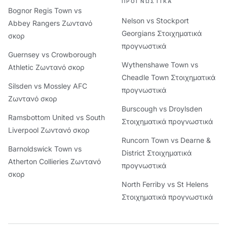
ΠΡΟΓΝΩΣΤΙΚΆ
Bognor Regis Town vs
Nelson vs Stockport
Abbey Rangers Ζωντανό
Georgians Στοιχηματικά
σκορ
προγνωστικά
Guernsey vs Crowborough
Wythenshawe Town vs
Athletic Ζωντανό σκορ
Cheadle Town Στοιχηματικά
Silsden vs Mossley AFC
προγνωστικά
Ζωντανό σκορ
Burscough vs Droylsden
Ramsbottom United vs South
Στοιχηματικά προγνωστικά
Liverpool Ζωντανό σκορ
Runcorn Town vs Dearne &
Barnoldswick Town vs
District Στοιχηματικά
Atherton Collieries Ζωντανό
προγνωστικά
σκορ
North Ferriby vs St Helens
Στοιχηματικά προγνωστικά