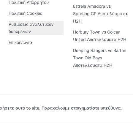
Πολιτική Απορρήτου
Estrela Amadora vs
Πολιτική Cookies
Sporting CP Αποτελέσματα
H2H
Ρυθμίσεις αναλυτικών
δεδομένων
Horbury Town vs Golcar
United Αποτελέσματα H2H
Επικοινωνία
Deeping Rangers vs Barton
Town Old Boys
Αποτελέσματα H2H
ιήσετε αυτό το site.
Παρακαλούμε στοιχηματίστε υπεύθυνα.