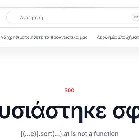
Αναζήτηση
⌘
K
 να χρησιμοποιήσετε τα προγνωστικά μας
Ακαδημία Στοιχήμα
500
υσιάστηκε σ
[(...e)].sort(...).at is not a function