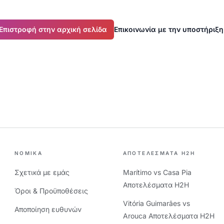
Επιστροφή στην αρχική σελίδα
Επικοινωνία με την υποστήριξ
ΝΟΜΙΚΆ
ΑΠΟΤΕΛΈΣΜΑΤΑ H2H
Σχετικά με εμάς
Marítimo vs Casa Pia
Αποτελέσματα H2H
Όροι & Προϋποθέσεις
Vitória Guimarães vs
Αποποίηση ευθυνών
Arouca Αποτελέσματα H2H