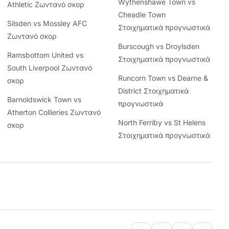
Wythenshawe Town vs
Athletic Ζωντανό σκορ
Cheadle Town
Silsden vs Mossley AFC
Στοιχηματικά προγνωστικά
Ζωντανό σκορ
Burscough vs Droylsden
Ramsbottom United vs
Στοιχηματικά προγνωστικά
South Liverpool Ζωντανό
Runcorn Town vs Dearne &
σκορ
District Στοιχηματικά
Barnoldswick Town vs
προγνωστικά
Atherton Collieries Ζωντανό
North Ferriby vs St Helens
σκορ
Στοιχηματικά προγνωστικά