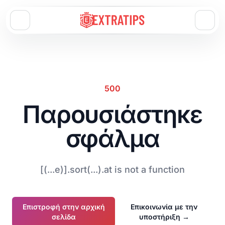
Άνοιγμα μενού
500
Παρουσιάστηκε
σφάλμα
[(...e)].sort(...).at is not a function
Επιστροφή στην αρχική
Επικοινωνία με την
σελίδα
υποστήριξη
→