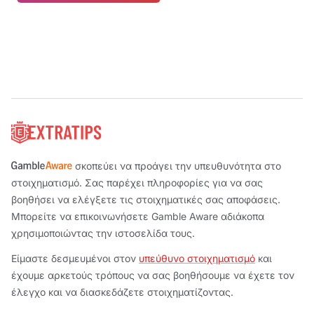
Υποσέλιδο
σκοπεύει να προάγει την υπευθυνότητα στο
στοιχηματισμό. Σας παρέχει πληροφορίες για να σας
βοηθήσει να ελέγξετε τις στοιχηματικές σας αποφάσεις.
Μπορείτε να επικοινωνήσετε Gamble Aware αδιάκοπα
χρησιμοποιώντας την ιστοσελίδα τους.
Είμαστε δεσμευμένοι στον
υπεύθυνο στοιχηματισμό
και
έχουμε αρκετούς τρόπους να σας βοηθήσουμε να έχετε τον
έλεγχο και να διασκεδάζετε στοιχηματίζοντας.