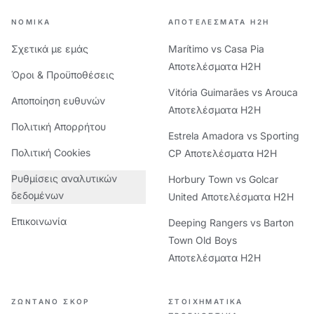
ΝΟΜΙΚΆ
ΑΠΟΤΕΛΈΣΜΑΤΑ H2H
Σχετικά με εμάς
Marítimo vs Casa Pia
Αποτελέσματα H2H
Όροι & Προϋποθέσεις
Vitória Guimarães vs Arouca
Αποποίηση ευθυνών
Αποτελέσματα H2H
Πολιτική Απορρήτου
Estrela Amadora vs Sporting
Πολιτική Cookies
CP Αποτελέσματα H2H
Ρυθμίσεις αναλυτικών
Horbury Town vs Golcar
δεδομένων
United Αποτελέσματα H2H
Επικοινωνία
Deeping Rangers vs Barton
Town Old Boys
Αποτελέσματα H2H
ΖΩΝΤΑΝΌ ΣΚΟΡ
ΣΤΟΙΧΗΜΑΤΙΚΆ