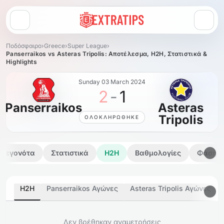
Άνοιγμα μενού
Ποδόσφαιρο
›
Greece
›
Super League
›
Panserraikos vs Asteras Tripolis: Αποτέλεσμα, H2H, Στατιστικά &
Highlights
Sunday 03 March 2024
2
-
1
Panserraikos
Asteras
Tripolis
ΟΛΟΚΛΗΡΏΘΗΚΕ
Γεγονότα
Στατιστικά
H2H
Βαθμολογίες
Φάση α
H2H
Panserraikos Αγώνες
Asteras Tripolis Αγώνες
Δεν βρέθηκαν αναμετρήσεις