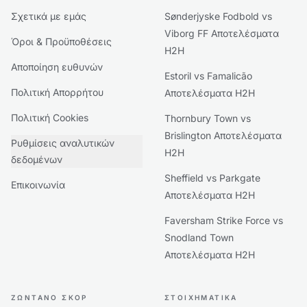
Σχετικά με εμάς
Sønderjyske Fodbold vs
Viborg FF Αποτελέσματα
Όροι & Προϋποθέσεις
H2H
Αποποίηση ευθυνών
Estoril vs Famalicão
Πολιτική Απορρήτου
Αποτελέσματα H2H
Πολιτική Cookies
Thornbury Town vs
Brislington Αποτελέσματα
Ρυθμίσεις αναλυτικών
H2H
δεδομένων
Sheffield vs Parkgate
Επικοινωνία
Αποτελέσματα H2H
Faversham Strike Force vs
Snodland Town
Αποτελέσματα H2H
ΖΩΝΤΑΝΌ ΣΚΟΡ
ΣΤΟΙΧΗΜΑΤΙΚΆ