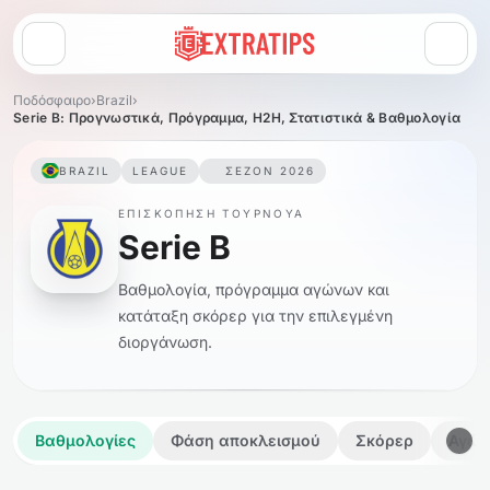
Άνοιγμα μενού
Ποδόσφαιρο
›
Brazil
›
Serie B: Προγνωστικά, Πρόγραμμα, H2H, Στατιστικά & Βαθμολογία
BRAZIL
LEAGUE
ΣΕΖΌΝ 2026
ΕΠΙΣΚΌΠΗΣΗ ΤΟΥΡΝΟΥΆ
Serie B
Βαθμολογία, πρόγραμμα αγώνων και
κατάταξη σκόρερ για την επιλεγμένη
διοργάνωση.
Βαθμολογίες
Φάση αποκλεισμού
Σκόρερ
Αγών