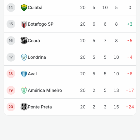
Cuiabá
20
5
10
5
0
14
Botafogo SP
20
6
6
8
+3
15
Ceará
20
5
7
8
-5
16
Londrina
20
5
5
10
-4
17
Avaí
20
5
5
10
-6
18
América Mineiro
20
2
5
13
-17
19
Ponte Preta
20
2
3
15
-24
20
Υποσέλιδο