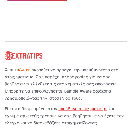
Υποσέλιδο
σκοπεύει να προάγει την υπευθυνότητα στο
στοιχηματισμό. Σας παρέχει πληροφορίες για να σας
βοηθήσει να ελέγξετε τις στοιχηματικές σας αποφάσεις.
Μπορείτε να επικοινωνήσετε Gamble Aware αδιάκοπα
χρησιμοποιώντας την ιστοσελίδα τους.
Είμαστε δεσμευμένοι στον
υπεύθυνο στοιχηματισμό
και
έχουμε αρκετούς τρόπους να σας βοηθήσουμε να έχετε τον
έλεγχο και να διασκεδάζετε στοιχηματίζοντας.