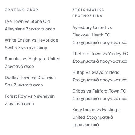
ΖΩΝΤΑΝΌ ΣΚΟΡ
ΣΤΟΙΧΗΜΑΤΙΚΆ
ΠΡΟΓΝΩΣΤΙΚΆ
Lye Town vs Stone Old
Aylesbury United vs
Alleynians Ζωντανό σκορ
Flackwell Heath FC
White Ensign vs Heybridge
Στοιχηματικά προγνωστικά
Swifts Ζωντανό σκορ
Thetford Town vs Yaxley FC
Romulus vs Highgate United
Στοιχηματικά προγνωστικά
Ζωντανό σκορ
Hilltop vs Grays Athletic
Dudley Town vs Droitwich
Στοιχηματικά προγνωστικά
Spa Ζωντανό σκορ
Cribbs vs Fairford Town FC
Forest Row vs Newhaven
Στοιχηματικά προγνωστικά
Ζωντανό σκορ
Kingstonian vs Hastings
United Στοιχηματικά
προγνωστικά