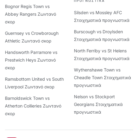
ΠΡΟΓΝΩΣΤΙΚΆ
Bognor Regis Town vs
Silsden vs Mossley AFC
Abbey Rangers Ζωντανό
Στοιχηματικά προγνωστικά
σκορ
Burscough vs Droylsden
Guernsey vs Crowborough
Στοιχηματικά προγνωστικά
Athletic Ζωντανό σκορ
North Ferriby vs St Helens
Handsworth Parramore vs
Στοιχηματικά προγνωστικά
Prestwich Heys Ζωντανό
σκορ
Wythenshawe Town vs
Cheadle Town Στοιχηματικά
Ramsbottom United vs South
προγνωστικά
Liverpool Ζωντανό σκορ
Nelson vs Stockport
Barnoldswick Town vs
Georgians Στοιχηματικά
Atherton Collieries Ζωντανό
προγνωστικά
σκορ