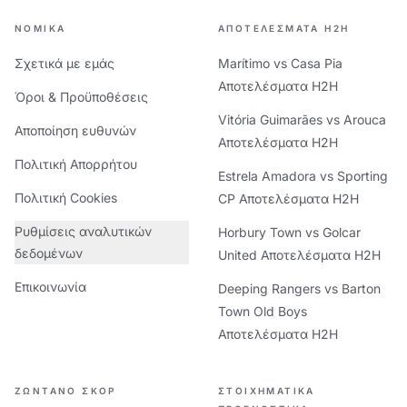
ΝΟΜΙΚΆ
ΑΠΟΤΕΛΈΣΜΑΤΑ H2H
Σχετικά με εμάς
Marítimo vs Casa Pia
Αποτελέσματα H2H
Όροι & Προϋποθέσεις
Vitória Guimarães vs Arouca
Αποποίηση ευθυνών
Αποτελέσματα H2H
Πολιτική Απορρήτου
Estrela Amadora vs Sporting
Πολιτική Cookies
CP Αποτελέσματα H2H
Ρυθμίσεις αναλυτικών
Horbury Town vs Golcar
δεδομένων
United Αποτελέσματα H2H
Επικοινωνία
Deeping Rangers vs Barton
Town Old Boys
Αποτελέσματα H2H
ΖΩΝΤΑΝΌ ΣΚΟΡ
ΣΤΟΙΧΗΜΑΤΙΚΆ