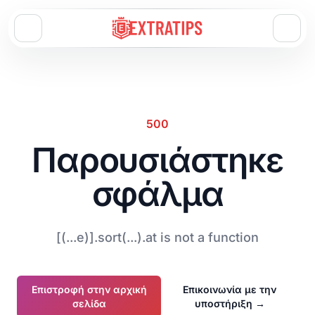
Άνοιγμα μενού
500
Παρουσιάστηκε
σφάλμα
[(...e)].sort(...).at is not a function
Επιστροφή στην αρχική
Επικοινωνία με την
σελίδα
υποστήριξη
→