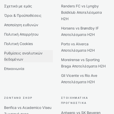
Σχετικά με εμάς
Randers FC vs Lyngby
Boldklub Αποτελέσματα
Όροι & Προϋποθέσεις
H2H
Αποποίηση ευθυνών
Horsens vs Brøndby IF
Πολιτική Απορρήτου
Αποτελέσματα H2H
Πολιτική Cookies
Porto vs Alverca
Αποτελέσματα H2H
Ρυθμίσεις αναλυτικών
δεδομένων
Moreirense vs Sporting
Braga Αποτελέσματα H2H
Επικοινωνία
Gil Vicente vs Rio Ave
Αποτελέσματα H2H
ΖΩΝΤΑΝΌ ΣΚΟΡ
ΣΤΟΙΧΗΜΑΤΙΚΆ
ΠΡΟΓΝΩΣΤΙΚΆ
Benfica vs Academico Viseu
Antwerp vs SK Beveren
Ζωντανό σκορ