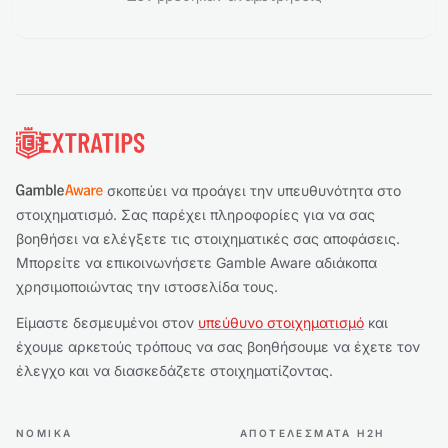
Υποσέλιδο
σκοπεύει να προάγει την υπευθυνότητα στο
στοιχηματισμό. Σας παρέχει πληροφορίες για να σας
βοηθήσει να ελέγξετε τις στοιχηματικές σας αποφάσεις.
Μπορείτε να επικοινωνήσετε Gamble Aware αδιάκοπα
χρησιμοποιώντας την ιστοσελίδα τους.
Είμαστε δεσμευμένοι στον
υπεύθυνο στοιχηματισμό
και
έχουμε αρκετούς τρόπους να σας βοηθήσουμε να έχετε τον
έλεγχο και να διασκεδάζετε στοιχηματίζοντας.
ΝΟΜΙΚΆ
ΑΠΟΤΕΛΈΣΜΑΤΑ H2H