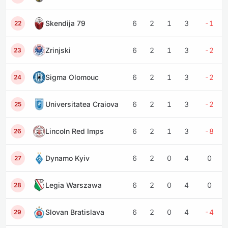
Skendija 79
6
2
1
3
-1
22
Zrinjski
6
2
1
3
-2
23
Sigma Olomouc
6
2
1
3
-2
24
Universitatea Craiova
6
2
1
3
-2
25
Lincoln Red Imps
6
2
1
3
-8
26
Dynamo Kyiv
6
2
0
4
0
27
Legia Warszawa
6
2
0
4
0
28
Slovan Bratislava
6
2
0
4
-4
29