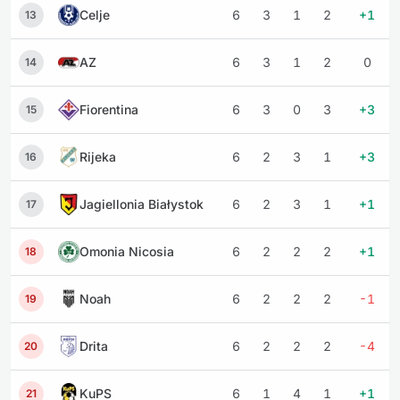
Celje
6
3
1
2
+1
13
AZ
6
3
1
2
0
14
Fiorentina
6
3
0
3
+3
15
Rijeka
6
2
3
1
+3
16
Jagiellonia Białystok
6
2
3
1
+1
17
Omonia Nicosia
6
2
2
2
+1
18
Noah
6
2
2
2
-1
19
Drita
6
2
2
2
-4
20
KuPS
6
1
4
1
+1
21