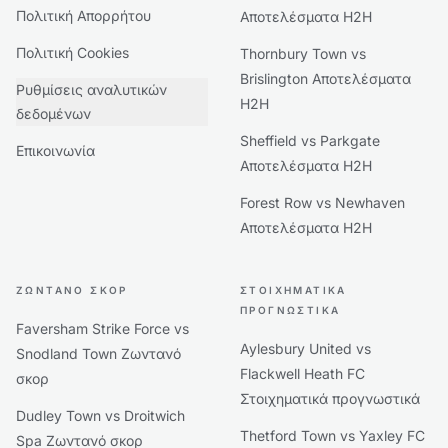
Πολιτική Απορρήτου
Αποτελέσματα H2H
Πολιτική Cookies
Thornbury Town vs
Brislington Αποτελέσματα
Ρυθμίσεις αναλυτικών
H2H
δεδομένων
Sheffield vs Parkgate
Επικοινωνία
Αποτελέσματα H2H
Forest Row vs Newhaven
Αποτελέσματα H2H
ΖΩΝΤΑΝΌ ΣΚΟΡ
ΣΤΟΙΧΗΜΑΤΙΚΆ
ΠΡΟΓΝΩΣΤΙΚΆ
Faversham Strike Force vs
Aylesbury United vs
Snodland Town Ζωντανό
Flackwell Heath FC
σκορ
Στοιχηματικά προγνωστικά
Dudley Town vs Droitwich
Thetford Town vs Yaxley FC
Spa Ζωντανό σκορ