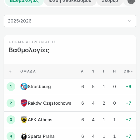
Βαθμολογίες
Φάση αποκλεισμού
Σκόρερ
Αγών
2025/2026
ΦΌΡΜΑ ΔΙΟΡΓΆΝΩΣΗΣ
Βαθμολογίες
#
ΟΜΆΔΑ
Α
Ν
Ι
Η
DIFF
Strasbourg
6
5
1
0
+6
1
Raków Częstochowa
6
4
2
0
+7
2
AEK Athens
6
4
1
1
+7
3
Sparta Praha
6
4
1
1
+7
4