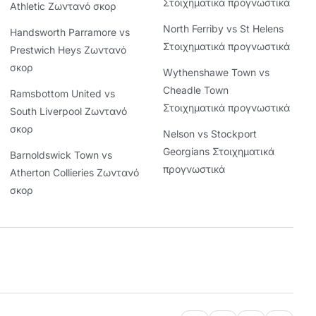
Στοιχηματικά προγνωστικά
Athletic Ζωντανό σκορ
North Ferriby vs St Helens
Handsworth Parramore vs
Στοιχηματικά προγνωστικά
Prestwich Heys Ζωντανό
σκορ
Wythenshawe Town vs
Cheadle Town
Ramsbottom United vs
Στοιχηματικά προγνωστικά
South Liverpool Ζωντανό
σκορ
Nelson vs Stockport
Georgians Στοιχηματικά
Barnoldswick Town vs
προγνωστικά
Atherton Collieries Ζωντανό
σκορ