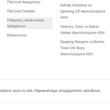
Πολιτική Απορρήτου
Estrela Amadora vs
Πολιτική Cookies
Sporting CP Αποτελέσματα
H2H
Ρυθμίσεις αναλυτικών
δεδομένων
Horbury Town vs Golcar
United Αποτελέσματα H2H
Επικοινωνία
Deeping Rangers vs Barton
Town Old Boys
Αποτελέσματα H2H
ιήσετε αυτό το site.
Παρακαλούμε στοιχηματίστε υπεύθυνα.