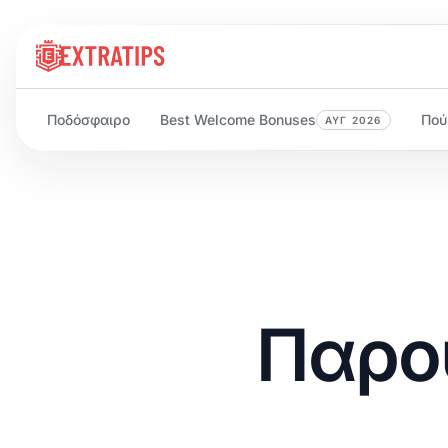
Ποδόσφαιρο
Best Welcome Bonuses
Πού
ΑΥΓ 2026
Παρο