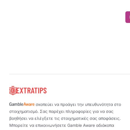
Υποσέλιδο
σκοπεύει να προάγει την υπευθυνότητα στο
στοιχηματισμό. Σας παρέχει πληροφορίες για να σας
βοηθήσει να ελέγξετε τις στοιχηματικές σας αποφάσεις.
Μπορείτε να επικοινωνήσετε Gamble Aware αδιάκοπα