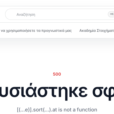
Αναζήτηση
⌘
K
 να χρησιμοποιήσετε τα προγνωστικά μας
Ακαδημία Στοιχήμα
500
υσιάστηκε σ
[(...e)].sort(...).at is not a function