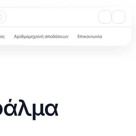
Προβολή ειδοπ
Ρυθμίσε
τος
Αριθμομηχανή αποδόσεων
Επικοινωνία
φάλμα