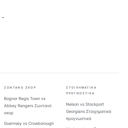
η
→
ΖΩΝΤΑΝΌ ΣΚΟΡ
ΣΤΟΙΧΗΜΑΤΙΚΆ
ΠΡΟΓΝΩΣΤΙΚΆ
Bognor Regis Town vs
Nelson vs Stockport
Abbey Rangers Ζωντανό
Georgians Στοιχηματικά
σκορ
προγνωστικά
Guernsey vs Crowborough