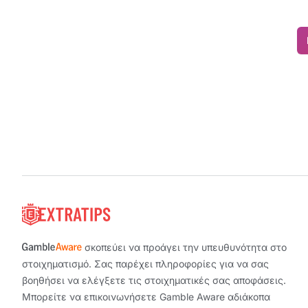
Υποσέλιδο
σκοπεύει να προάγει την υπευθυνότητα στο
στοιχηματισμό. Σας παρέχει πληροφορίες για να σας
βοηθήσει να ελέγξετε τις στοιχηματικές σας αποφάσεις.
Μπορείτε να επικοινωνήσετε Gamble Aware αδιάκοπα