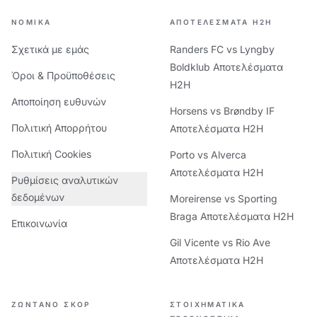
ΝΟΜΙΚΆ
ΑΠΟΤΕΛΈΣΜΑΤΑ H2H
Σχετικά με εμάς
Randers FC vs Lyngby
Boldklub Αποτελέσματα
Όροι & Προϋποθέσεις
H2H
Αποποίηση ευθυνών
Horsens vs Brøndby IF
Πολιτική Απορρήτου
Αποτελέσματα H2H
Πολιτική Cookies
Porto vs Alverca
Αποτελέσματα H2H
Ρυθμίσεις αναλυτικών
δεδομένων
Moreirense vs Sporting
Braga Αποτελέσματα H2H
Επικοινωνία
Gil Vicente vs Rio Ave
Αποτελέσματα H2H
ΖΩΝΤΑΝΌ ΣΚΟΡ
ΣΤΟΙΧΗΜΑΤΙΚΆ