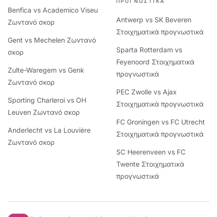
ΠΡΟΓΝΩΣΤΙΚΆ
Benfica vs Academico Viseu
Antwerp vs SK Beveren
Ζωντανό σκορ
Στοιχηματικά προγνωστικά
Gent vs Mechelen Ζωντανό
Sparta Rotterdam vs
σκορ
Feyenoord Στοιχηματικά
Zulte-Waregem vs Genk
προγνωστικά
Ζωντανό σκορ
PEC Zwolle vs Ajax
Sporting Charleroi vs OH
Στοιχηματικά προγνωστικά
Leuven Ζωντανό σκορ
FC Groningen vs FC Utrecht
Anderlecht vs La Louvière
Στοιχηματικά προγνωστικά
Ζωντανό σκορ
SC Heerenveen vs FC
Twente Στοιχηματικά
προγνωστικά