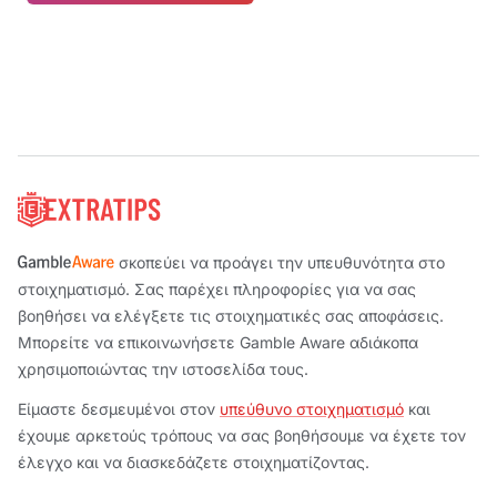
Υποσέλιδο
σκοπεύει να προάγει την υπευθυνότητα στο
στοιχηματισμό. Σας παρέχει πληροφορίες για να σας
βοηθήσει να ελέγξετε τις στοιχηματικές σας αποφάσεις.
Μπορείτε να επικοινωνήσετε Gamble Aware αδιάκοπα
χρησιμοποιώντας την ιστοσελίδα τους.
Είμαστε δεσμευμένοι στον
υπεύθυνο στοιχηματισμό
και
έχουμε αρκετούς τρόπους να σας βοηθήσουμε να έχετε τον
έλεγχο και να διασκεδάζετε στοιχηματίζοντας.