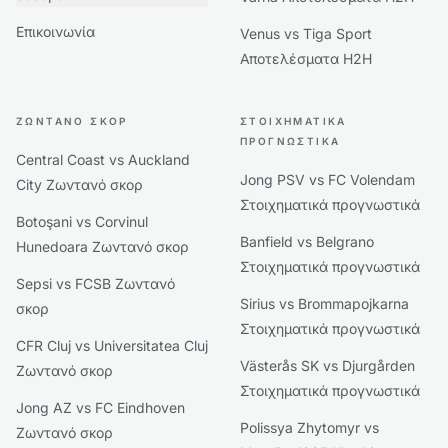
Επικοινωνία
Venus vs Tiga Sport
Αποτελέσματα H2H
ΖΩΝΤΑΝΌ ΣΚΟΡ
ΣΤΟΙΧΗΜΑΤΙΚΆ
ΠΡΟΓΝΩΣΤΙΚΆ
Central Coast vs Auckland
Jong PSV vs FC Volendam
City Ζωντανό σκορ
Στοιχηματικά προγνωστικά
Botoşani vs Corvinul
Banfield vs Belgrano
Hunedoara Ζωντανό σκορ
Στοιχηματικά προγνωστικά
Sepsi vs FCSB Ζωντανό
Sirius vs Brommapojkarna
σκορ
Στοιχηματικά προγνωστικά
CFR Cluj vs Universitatea Cluj
Västerås SK vs Djurgården
Ζωντανό σκορ
Στοιχηματικά προγνωστικά
Jong AZ vs FC Eindhoven
Polissya Zhytomyr vs
Ζωντανό σκορ