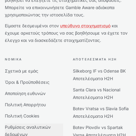
βοηθήσει να ελέγξετε τις στοιχηματικές σας αποφάσεις.
Μπορείτε να επικοινωνήσετε Gamble Aware αδιάκοπα
χρησιμοποιώντας την ιστοσελίδα τους.
Είμαστε δεσμευμένοι στον
υπεύθυνο στοιχηματισμό
και
έχουμε αρκετούς τρόπους να σας βοηθήσουμε να έχετε τον
έλεγχο και να διασκεδάζετε στοιχηματίζοντας.
ΝΟΜΙΚΆ
ΑΠΟΤΕΛΈΣΜΑΤΑ H2H
Σχετικά με εμάς
Silkeborg IF vs Odense BK
Αποτελέσματα H2H
Όροι & Προϋποθέσεις
Santa Clara vs Nacional
Αποποίηση ευθυνών
Αποτελέσματα H2H
Πολιτική Απορρήτου
Botev Vratsa vs Slavia Sofia
Πολιτική Cookies
Αποτελέσματα H2H
Ρυθμίσεις αναλυτικών
Botev Plovdiv vs Spartak
δεδομένων
Varna Αποτελέσματα H2H