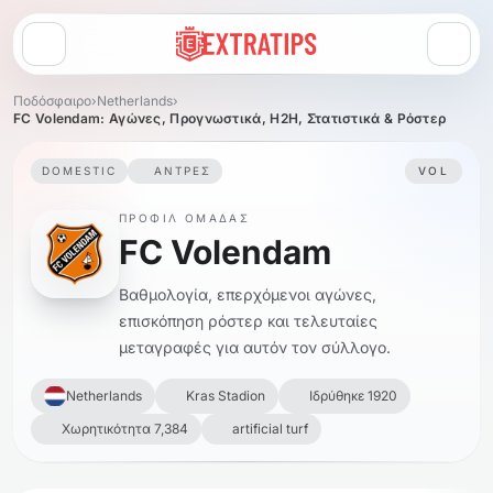
Άνοιγμα μενού
Ποδόσφαιρο
›
Netherlands
›
FC Volendam: Αγώνες, Προγνωστικά, H2H, Στατιστικά & Ρόστερ
DOMESTIC
ΆΝΤΡΕΣ
VOL
ΠΡΟΦΊΛ ΟΜΆΔΑΣ
FC Volendam
Βαθμολογία, επερχόμενοι αγώνες,
επισκόπηση ρόστερ και τελευταίες
μεταγραφές για αυτόν τον σύλλογο.
Netherlands
Kras Stadion
Ιδρύθηκε 1920
Χωρητικότητα 7,384
artificial turf