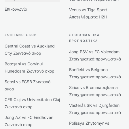
Επικοινωνία
Venus vs Tiga Sport
Αποτελέσματα H2H
ΖΩΝΤΑΝΌ ΣΚΟΡ
ΣΤΟΙΧΗΜΑΤΙΚΆ
ΠΡΟΓΝΩΣΤΙΚΆ
Central Coast vs Auckland
Jong PSV vs FC Volendam
City Ζωντανό σκορ
Στοιχηματικά προγνωστικά
Botoşani vs Corvinul
Banfield vs Belgrano
Hunedoara Ζωντανό σκορ
Στοιχηματικά προγνωστικά
Sepsi vs FCSB Ζωντανό
Sirius vs Brommapojkarna
σκορ
Στοιχηματικά προγνωστικά
CFR Cluj vs Universitatea Cluj
Västerås SK vs Djurgården
Ζωντανό σκορ
Στοιχηματικά προγνωστικά
Jong AZ vs FC Eindhoven
Polissya Zhytomyr vs
Ζωντανό σκορ