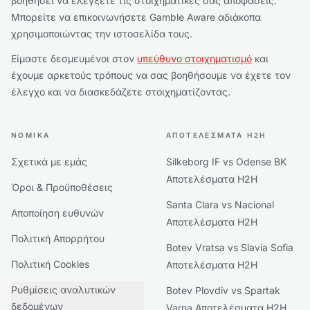
βοηθήσει να ελέγξετε τις στοιχηματικές σας αποφάσεις.
Μπορείτε να επικοινωνήσετε Gamble Aware αδιάκοπα
χρησιμοποιώντας την ιστοσελίδα τους.
Είμαστε δεσμευμένοι στον
υπεύθυνο στοιχηματισμό
και
έχουμε αρκετούς τρόπους να σας βοηθήσουμε να έχετε τον
έλεγχο και να διασκεδάζετε στοιχηματίζοντας.
ΝΟΜΙΚΆ
ΑΠΟΤΕΛΈΣΜΑΤΑ H2H
Σχετικά με εμάς
Silkeborg IF vs Odense BK
Αποτελέσματα H2H
Όροι & Προϋποθέσεις
Santa Clara vs Nacional
Αποποίηση ευθυνών
Αποτελέσματα H2H
Πολιτική Απορρήτου
Botev Vratsa vs Slavia Sofia
Πολιτική Cookies
Αποτελέσματα H2H
Ρυθμίσεις αναλυτικών
Botev Plovdiv vs Spartak
δεδομένων
Varna Αποτελέσματα H2H