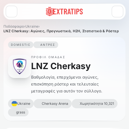
Άνοιγμα μενού
Ποδόσφαιρο
›
Ukraine
›
LNZ Cherkasy: Αγώνες, Προγνωστικά, H2H, Στατιστικά & Ρόστερ
DOMESTIC
ΆΝΤΡΕΣ
ΠΡΟΦΊΛ ΟΜΆΔΑΣ
LNZ Cherkasy
Βαθμολογία, επερχόμενοι αγώνες,
επισκόπηση ρόστερ και τελευταίες
μεταγραφές για αυτόν τον σύλλογο.
Ukraine
Cherkasy Arena
Χωρητικότητα 10,321
grass