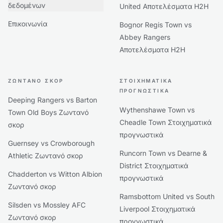
δεδομένων
United Αποτελέσματα H2H
Επικοινωνία
Bognor Regis Town vs
Abbey Rangers
Αποτελέσματα H2H
ΖΩΝΤΑΝΌ ΣΚΟΡ
ΣΤΟΙΧΗΜΑΤΙΚΆ
ΠΡΟΓΝΩΣΤΙΚΆ
Deeping Rangers vs Barton
Wythenshawe Town vs
Town Old Boys Ζωντανό
Cheadle Town Στοιχηματικά
σκορ
προγνωστικά
Guernsey vs Crowborough
Runcorn Town vs Dearne &
Athletic Ζωντανό σκορ
District Στοιχηματικά
Chadderton vs Witton Albion
προγνωστικά
Ζωντανό σκορ
Ramsbottom United vs South
Silsden vs Mossley AFC
Liverpool Στοιχηματικά
Ζωντανό σκορ
προγνωστικά