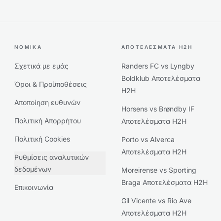
ΝΟΜΙΚΆ
ΑΠΟΤΕΛΈΣΜΑΤΑ H2H
Σχετικά με εμάς
Randers FC vs Lyngby
Boldklub Αποτελέσματα
Όροι & Προϋποθέσεις
H2H
Αποποίηση ευθυνών
Horsens vs Brøndby IF
Πολιτική Απορρήτου
Αποτελέσματα H2H
Πολιτική Cookies
Porto vs Alverca
Αποτελέσματα H2H
Ρυθμίσεις αναλυτικών
δεδομένων
Moreirense vs Sporting
Braga Αποτελέσματα H2H
Επικοινωνία
Gil Vicente vs Rio Ave
Αποτελέσματα H2H