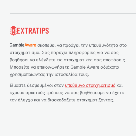
Υποσέλιδο
σκοπεύει να προάγει την υπευθυνότητα στο
στοιχηματισμό. Σας παρέχει πληροφορίες για να σας
βοηθήσει να ελέγξετε τις στοιχηματικές σας αποφάσεις.
Μπορείτε να επικοινωνήσετε Gamble Aware αδιάκοπα
χρησιμοποιώντας την ιστοσελίδα τους.
Είμαστε δεσμευμένοι στον
υπεύθυνο στοιχηματισμό
και
έχουμε αρκετούς τρόπους να σας βοηθήσουμε να έχετε
τον έλεγχο και να διασκεδάζετε στοιχηματίζοντας.