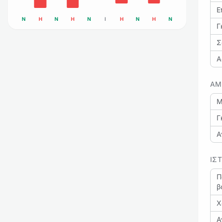
Ε
Ν
Η
Ν
Η
Ν
Ι
Η
Ν
Η
Ν
Γ
Σ
Α
ΆΜ
Μ
Γ
Α
ΙΣ
Π
β
Χ
Α