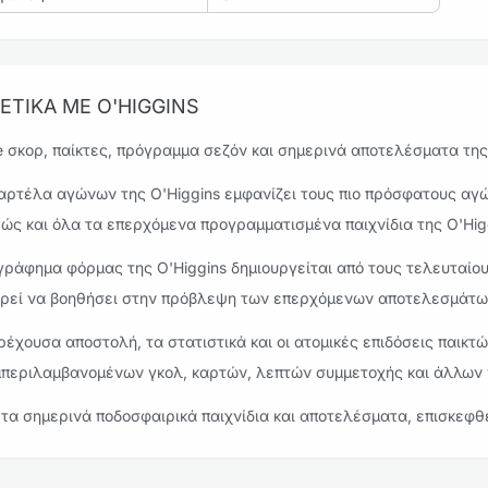
ΕΤΙΚΆ ΜΕ O'HIGGINS
e σκορ, παίκτες, πρόγραμμα σεζόν και σημερινά αποτελέσματα της O
αρτέλα αγώνων της O'Higgins εμφανίζει τους πιο πρόσφατους αγώνε
ώς και όλα τα επερχόμενα προγραμματισμένα παιχνίδια της O'Hig
γράφημα φόρμας της O'Higgins δημιουργείται από τους τελευταίου
ρεί να βοηθήσει στην πρόβλεψη των επερχόμενων αποτελεσμάτων
ρέχουσα αποστολή, τα στατιστικά και οι ατομικές επιδόσεις παικτώ
περιλαμβανομένων γκολ, καρτών, λεπτών συμμετοχής και άλλων γ
 τα σημερινά ποδοσφαιρικά παιχνίδια και αποτελέσματα, επισκεφθε