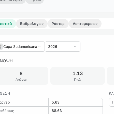
τιστικά
Βαθμολογίες
Ρόστερ
Λεπτομέρειες
Copa Sudamericana
2026
ΎΝΟΨΗ
8
1.13
Αγώνες
Γκολ
ΊΘΕΣΗ
ΚΑ
όρνερ
5.63
πιθέσεις
88.63