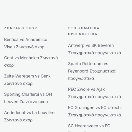
ΖΩΝΤΑΝΌ ΣΚΟΡ
ΣΤΟΙΧΗΜΑΤΙΚΆ
ΠΡΟΓΝΩΣΤΙΚΆ
Benfica vs Academico
Antwerp vs SK Beveren
Viseu Ζωντανό σκορ
Στοιχηματικά προγνωστικά
Gent vs Mechelen Ζωντανό
Sparta Rotterdam vs
σκορ
Feyenoord Στοιχηματικά
Zulte-Waregem vs Genk
προγνωστικά
Ζωντανό σκορ
PEC Zwolle vs Ajax
Sporting Charleroi vs OH
Στοιχηματικά προγνωστικά
Leuven Ζωντανό σκορ
FC Groningen vs FC Utrecht
Anderlecht vs La Louvière
Στοιχηματικά προγνωστικά
Ζωντανό σκορ
SC Heerenveen vs FC