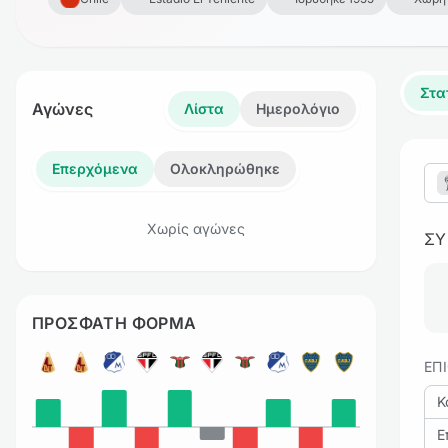
Στα
Αγώνες
Λίστα
Ημερολόγιο
Επερχόμενα
Ολοκληρώθηκε
Χωρίς αγώνες
Σ
ΠΡΌΣΦΑΤΗ ΦΌΡΜΑ
ΕΠ
Κ
Ε