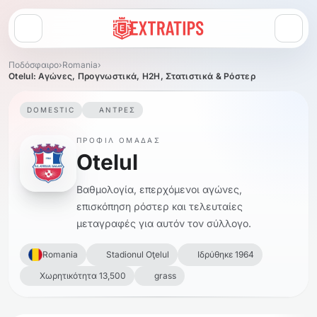
Άνοιγμα μενού
Ποδόσφαιρο
›
Romania
›
Otelul: Αγώνες, Προγνωστικά, H2H, Στατιστικά & Ρόστερ
DOMESTIC
ΆΝΤΡΕΣ
ΠΡΟΦΊΛ ΟΜΆΔΑΣ
Otelul
Βαθμολογία, επερχόμενοι αγώνες,
επισκόπηση ρόστερ και τελευταίες
μεταγραφές για αυτόν τον σύλλογο.
Romania
Stadionul Oţelul
Ιδρύθηκε 1964
Χωρητικότητα 13,500
grass