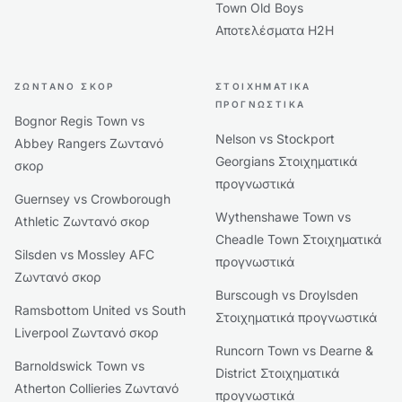
Town Old Boys
Αποτελέσματα H2H
ΖΩΝΤΑΝΌ ΣΚΟΡ
ΣΤΟΙΧΗΜΑΤΙΚΆ
ΠΡΟΓΝΩΣΤΙΚΆ
Bognor Regis Town vs
Nelson vs Stockport
Abbey Rangers Ζωντανό
Georgians Στοιχηματικά
σκορ
προγνωστικά
Guernsey vs Crowborough
Wythenshawe Town vs
Athletic Ζωντανό σκορ
Cheadle Town Στοιχηματικά
Silsden vs Mossley AFC
προγνωστικά
Ζωντανό σκορ
Burscough vs Droylsden
Ramsbottom United vs South
Στοιχηματικά προγνωστικά
Liverpool Ζωντανό σκορ
Runcorn Town vs Dearne &
Barnoldswick Town vs
District Στοιχηματικά
Atherton Collieries Ζωντανό
προγνωστικά