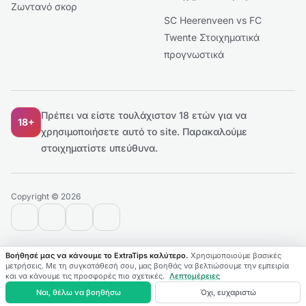
Ζωντανό σκορ
SC Heerenveen vs FC
Twente Στοιχηματικά
προγνωστικά
Πρέπει να είστε τουλάχιστον 18 ετών για να
18+
χρησιμοποιήσετε αυτό το site.
Παρακαλούμε
στοιχηματίστε υπεύθυνα.
Copyright © 2026
contact@extratips.com
youtube
twitter
reddit
Βοήθησέ μας να κάνουμε το ExtraTips καλύτερο.
Χρησιμοποιούμε βασικές
μετρήσεις. Με τη συγκατάθεσή σου, μας βοηθάς να βελτιώσουμε την εμπειρία
και να κάνουμε τις προσφορές πιο σχετικές.
Λεπτομέρειες
Αγώνες
Πρωταθλήματα
Αγαπημένα
Ζωντανά
Ναι, θέλω να βοηθήσω
Όχι, ευχαριστώ