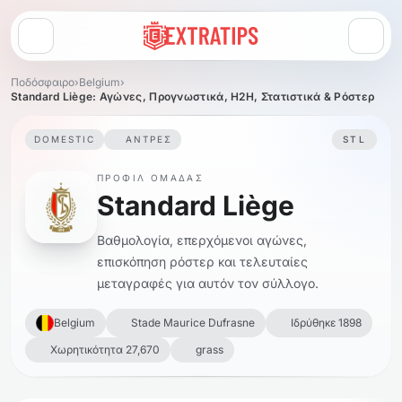
Άνοιγμα μενού
Ποδόσφαιρο
›
Belgium
›
Standard Liège: Αγώνες, Προγνωστικά, H2H, Στατιστικά & Ρόστερ
DOMESTIC
ΆΝΤΡΕΣ
STL
ΠΡΟΦΊΛ ΟΜΆΔΑΣ
Standard Liège
Βαθμολογία, επερχόμενοι αγώνες,
επισκόπηση ρόστερ και τελευταίες
μεταγραφές για αυτόν τον σύλλογο.
Belgium
Stade Maurice Dufrasne
Ιδρύθηκε 1898
Χωρητικότητα 27,670
grass