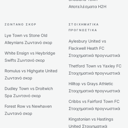
Αποτελέσματα H2H
ΖΩΝΤΑΝΌ ΣΚΟΡ
ΣΤΟΙΧΗΜΑΤΙΚΆ
ΠΡΟΓΝΩΣΤΙΚΆ
Lye Town vs Stone Old
Aylesbury United vs
Alleynians Ζωντανό σκορ
Flackwell Heath FC
White Ensign vs Heybridge
Στοιχηματικά προγνωστικά
Swifts Ζωντανό σκορ
Thetford Town vs Yaxley FC
Romulus vs Highgate United
Στοιχηματικά προγνωστικά
Ζωντανό σκορ
Hilltop vs Grays Athletic
Dudley Town vs Droitwich
Στοιχηματικά προγνωστικά
Spa Ζωντανό σκορ
Cribbs vs Fairford Town FC
Forest Row vs Newhaven
Στοιχηματικά προγνωστικά
Ζωντανό σκορ
Kingstonian vs Hastings
United Στοιχηματικά