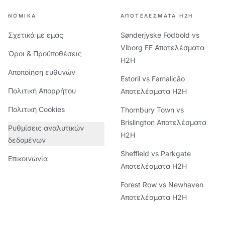
ΝΟΜΙΚΆ
ΑΠΟΤΕΛΈΣΜΑΤΑ H2H
Σχετικά με εμάς
Sønderjyske Fodbold vs
Viborg FF Αποτελέσματα
Όροι & Προϋποθέσεις
H2H
Αποποίηση ευθυνών
Estoril vs Famalicão
Πολιτική Απορρήτου
Αποτελέσματα H2H
Πολιτική Cookies
Thornbury Town vs
Brislington Αποτελέσματα
Ρυθμίσεις αναλυτικών
H2H
δεδομένων
Sheffield vs Parkgate
Επικοινωνία
Αποτελέσματα H2H
Forest Row vs Newhaven
Αποτελέσματα H2H