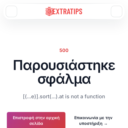
Άνοιγμα μενού
500
Παρουσιάστηκε
σφάλμα
[(...e)].sort(...).at is not a function
Επιστροφή στην αρχική
Επικοινωνία με την
σελίδα
υποστήριξη
→