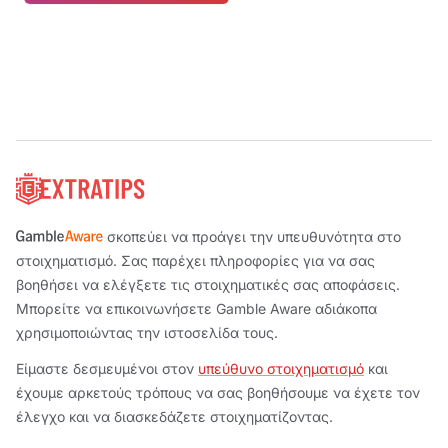
Υποσέλιδο
σκοπεύει να προάγει την υπευθυνότητα στο
στοιχηματισμό. Σας παρέχει πληροφορίες για να σας
βοηθήσει να ελέγξετε τις στοιχηματικές σας αποφάσεις.
Μπορείτε να επικοινωνήσετε Gamble Aware αδιάκοπα
χρησιμοποιώντας την ιστοσελίδα τους.
Είμαστε δεσμευμένοι στον
υπεύθυνο στοιχηματισμό
και
έχουμε αρκετούς τρόπους να σας βοηθήσουμε να έχετε τον
έλεγχο και να διασκεδάζετε στοιχηματίζοντας.