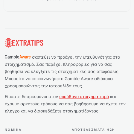
Υποσέλιδο
σκοπεύει να προάγει την υπευθυνότητα στο
στοιχηματισμό. Σας παρέχει πληροφορίες για να σας
βοηθήσει να ελέγξετε τις στοιχηματικές σας αποφάσεις.
Μπορείτε να επικοινωνήσετε Gamble Aware αδιάκοπα
χρησιμοποιώντας την ιστοσελίδα τους.
Είμαστε δεσμευμένοι στον
υπεύθυνο στοιχηματισμό
και
έχουμε αρκετούς τρόπους να σας βοηθήσουμε να έχετε τον
έλεγχο και να διασκεδάζετε στοιχηματίζοντας.
ΝΟΜΙΚΆ
ΑΠΟΤΕΛΈΣΜΑΤΑ H2H