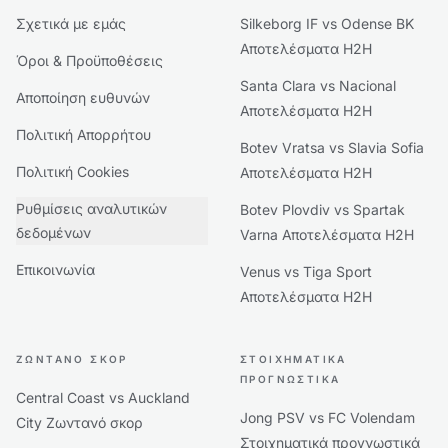
Σχετικά με εμάς
Silkeborg IF vs Odense BK
Αποτελέσματα H2H
Όροι & Προϋποθέσεις
Santa Clara vs Nacional
Αποποίηση ευθυνών
Αποτελέσματα H2H
Πολιτική Απορρήτου
Botev Vratsa vs Slavia Sofia
Πολιτική Cookies
Αποτελέσματα H2H
Ρυθμίσεις αναλυτικών
Botev Plovdiv vs Spartak
δεδομένων
Varna Αποτελέσματα H2H
Επικοινωνία
Venus vs Tiga Sport
Αποτελέσματα H2H
ΖΩΝΤΑΝΌ ΣΚΟΡ
ΣΤΟΙΧΗΜΑΤΙΚΆ
ΠΡΟΓΝΩΣΤΙΚΆ
Central Coast vs Auckland
Jong PSV vs FC Volendam
City Ζωντανό σκορ
Στοιχηματικά προγνωστικά