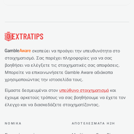
Υποσέλιδο
σκοπεύει να προάγει την υπευθυνότητα στο
στοιχηματισμό. Σας παρέχει πληροφορίες για να σας
βοηθήσει να ελέγξετε τις στοιχηματικές σας αποφάσεις.
Μπορείτε να επικοινωνήσετε Gamble Aware αδιάκοπα
χρησιμοποιώντας την ιστοσελίδα τους.
Είμαστε δεσμευμένοι στον
υπεύθυνο στοιχηματισμό
και
έχουμε αρκετούς τρόπους να σας βοηθήσουμε να έχετε τον
έλεγχο και να διασκεδάζετε στοιχηματίζοντας.
ΝΟΜΙΚΆ
ΑΠΟΤΕΛΈΣΜΑΤΑ H2H