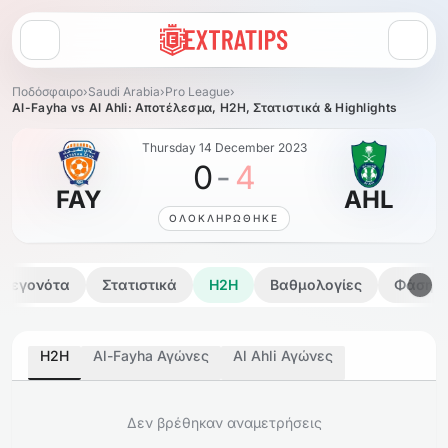
Άνοιγμα μενού
Ποδόσφαιρο
›
Saudi Arabia
›
Pro League
›
Al-Fayha vs Al Ahli: Αποτέλεσμα, H2H, Στατιστικά & Highlights
Thursday 14 December 2023
0
-
4
FAY
AHL
ΟΛΟΚΛΗΡΏΘΗΚΕ
Γεγονότα
Στατιστικά
H2H
Βαθμολογίες
Φάση α
H2H
Al-Fayha Αγώνες
Al Ahli Αγώνες
Δεν βρέθηκαν αναμετρήσεις