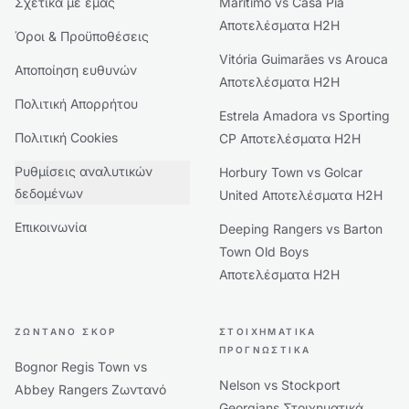
Σχετικά με εμάς
Marítimo vs Casa Pia
Αποτελέσματα H2H
Όροι & Προϋποθέσεις
Vitória Guimarães vs Arouca
Αποποίηση ευθυνών
Αποτελέσματα H2H
Πολιτική Απορρήτου
Estrela Amadora vs Sporting
Πολιτική Cookies
CP Αποτελέσματα H2H
Ρυθμίσεις αναλυτικών
Horbury Town vs Golcar
δεδομένων
United Αποτελέσματα H2H
Επικοινωνία
Deeping Rangers vs Barton
Town Old Boys
Αποτελέσματα H2H
ΖΩΝΤΑΝΌ ΣΚΟΡ
ΣΤΟΙΧΗΜΑΤΙΚΆ
ΠΡΟΓΝΩΣΤΙΚΆ
Bognor Regis Town vs
Nelson vs Stockport
Abbey Rangers Ζωντανό
Georgians Στοιχηματικά