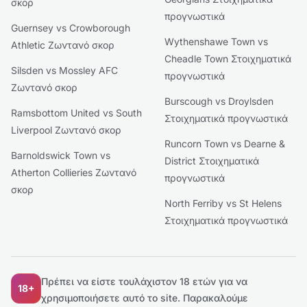
σκορ
προγνωστικά
Guernsey vs Crowborough
Wythenshawe Town vs
Athletic Ζωντανό σκορ
Cheadle Town Στοιχηματικά
Silsden vs Mossley AFC
προγνωστικά
Ζωντανό σκορ
Burscough vs Droylsden
Ramsbottom United vs South
Στοιχηματικά προγνωστικά
Liverpool Ζωντανό σκορ
Runcorn Town vs Dearne &
Barnoldswick Town vs
District Στοιχηματικά
Atherton Collieries Ζωντανό
προγνωστικά
σκορ
North Ferriby vs St Helens
Στοιχηματικά προγνωστικά
Πρέπει να είστε τουλάχιστον 18 ετών για να
18+
χρησιμοποιήσετε αυτό το site.
Παρακαλούμε