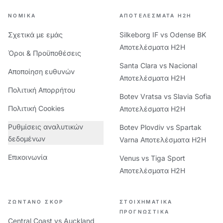
ΝΟΜΙΚΆ
ΑΠΟΤΕΛΈΣΜΑΤΑ H2H
Σχετικά με εμάς
Silkeborg IF vs Odense BK
Αποτελέσματα H2H
Όροι & Προϋποθέσεις
Santa Clara vs Nacional
Αποποίηση ευθυνών
Αποτελέσματα H2H
Πολιτική Απορρήτου
Botev Vratsa vs Slavia Sofia
Πολιτική Cookies
Αποτελέσματα H2H
Ρυθμίσεις αναλυτικών
Botev Plovdiv vs Spartak
δεδομένων
Varna Αποτελέσματα H2H
Επικοινωνία
Venus vs Tiga Sport
Αποτελέσματα H2H
ΖΩΝΤΑΝΌ ΣΚΟΡ
ΣΤΟΙΧΗΜΑΤΙΚΆ
ΠΡΟΓΝΩΣΤΙΚΆ
Central Coast vs Auckland