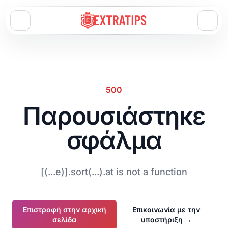
Άνοιγμα μενού
500
Παρουσιάστηκε
σφάλμα
[(...e)].sort(...).at is not a function
Επιστροφή στην αρχική
Επικοινωνία με την
σελίδα
υποστήριξη
→