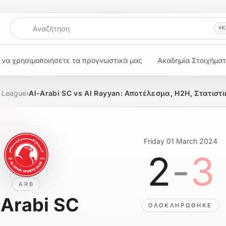
Αναζήτηση
⌘
K
 να χρησιμοποιήσετε τα προγνωστικά μας
Ακαδημία Στοιχήμα
s League
›
Al-Arabi SC vs Al Rayyan: Αποτέλεσμα, H2H, Στατιστι
Friday 01 March 2024
2
-
3
ARB
-Arabi SC
ΟΛΟΚΛΗΡΏΘΗΚΕ