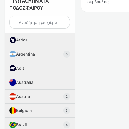
ΠΡΩΤΑΘΛΗΜΑΤΑ
συμβουλές.
ΠΟΔΟΣΦΑΙΡΟΥ
Africa
Argentina
5
Asia
Australia
Austria
2
Belgium
3
Brazil
8