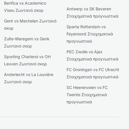
Benfica vs Academico
Antwerp vs SK Beveren
Viseu Ζωντανό σκορ
Στοιχηματικά προγνωστικά
Gent vs Mechelen Ζωντανό
Sparta Rotterdam vs
σκορ
Feyenoord Στοιχηματικά
Zulte-Waregem vs Genk
προγνωστικά
Ζωντανό σκορ
PEC Zwolle vs Ajax
Sporting Charleroi vs OH
Στοιχηματικά προγνωστικά
Leuven Ζωντανό σκορ
FC Groningen vs FC Utrecht
Anderlecht vs La Louvière
Στοιχηματικά προγνωστικά
Ζωντανό σκορ
SC Heerenveen vs FC
Twente Στοιχηματικά
προγνωστικά