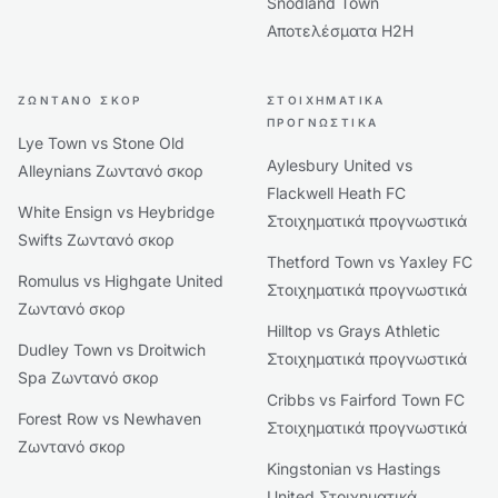
Snodland Town
Αποτελέσματα H2H
ΖΩΝΤΑΝΌ ΣΚΟΡ
ΣΤΟΙΧΗΜΑΤΙΚΆ
ΠΡΟΓΝΩΣΤΙΚΆ
Lye Town vs Stone Old
Aylesbury United vs
Alleynians Ζωντανό σκορ
Flackwell Heath FC
White Ensign vs Heybridge
Στοιχηματικά προγνωστικά
Swifts Ζωντανό σκορ
Thetford Town vs Yaxley FC
Romulus vs Highgate United
Στοιχηματικά προγνωστικά
Ζωντανό σκορ
Hilltop vs Grays Athletic
Dudley Town vs Droitwich
Στοιχηματικά προγνωστικά
Spa Ζωντανό σκορ
Cribbs vs Fairford Town FC
Forest Row vs Newhaven
Στοιχηματικά προγνωστικά
Ζωντανό σκορ
Kingstonian vs Hastings
United Στοιχηματικά