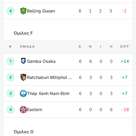
Beijing Guoan
6
1
2
3
-2
4
Όμιλος F
#
ΟΜΆΔΑ
Α
Ν
Ι
Η
DIFF
Gamba Osaka
6
6
0
0
+14
1
Ratchaburi Mitrphol FC
6
3
0
3
+7
2
Thép Xanh Nam Định
6
3
0
3
+7
3
Eastern
6
0
0
6
-28
4
Όμιλος G