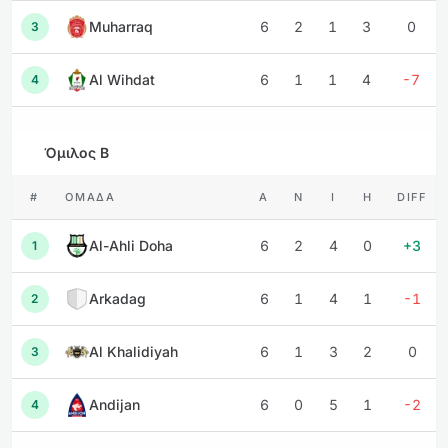
Muharraq
6
2
1
3
0
3
Al Wihdat
6
1
1
4
-7
4
Όμιλος B
#
ΟΜΆΔΑ
Α
Ν
Ι
Η
DIFF
Al-Ahli Doha
6
2
4
0
+3
1
Arkadag
6
1
4
1
-1
2
Al Khalidiyah
6
1
3
2
0
3
Andijan
6
0
5
1
-2
4