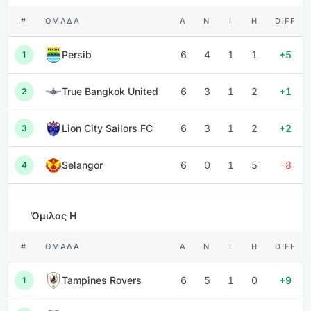
#
ΟΜΆΔΑ
Α
Ν
Ι
Η
DIFF
Persib
6
4
1
1
+5
1
True Bangkok United
6
3
1
2
+1
2
Lion City Sailors FC
6
3
1
2
+2
3
Selangor
6
0
1
5
-8
4
Όμιλος H
#
ΟΜΆΔΑ
Α
Ν
Ι
Η
DIFF
Tampines Rovers
6
5
1
0
+9
1