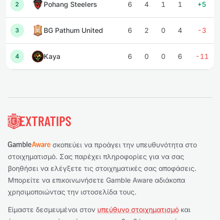
Pohang Steelers
6
4
1
1
+5
2
BG Pathum United
6
2
0
4
-3
3
Kaya
6
0
0
6
-11
4
Υποσέλιδο
σκοπεύει να προάγει την υπευθυνότητα στο
στοιχηματισμό. Σας παρέχει πληροφορίες για να σας
βοηθήσει να ελέγξετε τις στοιχηματικές σας αποφάσεις.
Μπορείτε να επικοινωνήσετε Gamble Aware αδιάκοπα
χρησιμοποιώντας την ιστοσελίδα τους.
Είμαστε δεσμευμένοι στον
υπεύθυνο στοιχηματισμό
και