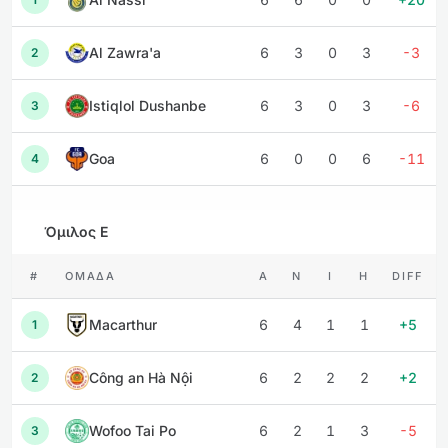
Al Zawra'a
6
3
0
3
-3
2
Istiqlol Dushanbe
6
3
0
3
-6
3
Goa
6
0
0
6
-11
4
Όμιλος E
#
ΟΜΆΔΑ
Α
Ν
Ι
Η
DIFF
Macarthur
6
4
1
1
+5
1
Công an Hà Nội
6
2
2
2
+2
2
Wofoo Tai Po
6
2
1
3
-5
3