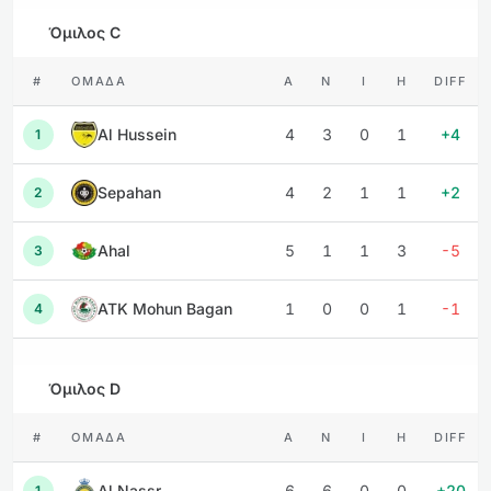
Όμιλος C
#
ΟΜΆΔΑ
Α
Ν
Ι
Η
DIFF
Al Hussein
4
3
0
1
+4
1
Sepahan
4
2
1
1
+2
2
Ahal
5
1
1
3
-5
3
ATK Mohun Bagan
1
0
0
1
-1
4
Όμιλος D
#
ΟΜΆΔΑ
Α
Ν
Ι
Η
DIFF
Al Nassr
6
6
0
0
+20
1