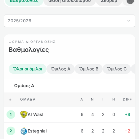
Βαθμολογίες
Φάση αποκλεισμού
Σκόρερ
Αγών
2025/2026
ΦΌΡΜΑ ΔΙΟΡΓΆΝΩΣΗΣ
Βαθμολογίες
Όλοι οι όμιλοι
Όμιλος A
Όμιλος B
Όμιλος C
Ό
Όμιλος A
#
ΟΜΆΔΑ
Α
Ν
Ι
Η
DIFF
Al Wasl
6
4
2
0
+9
1
Esteghlal
6
2
2
2
-2
2