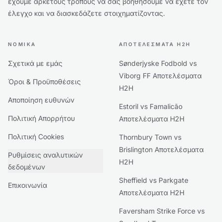
έχουμε αρκετούς τρόπους να σας βοηθήσουμε να έχετε τον
έλεγχο και να διασκεδάζετε στοιχηματίζοντας.
ΝΟΜΙΚΆ
ΑΠΟΤΕΛΈΣΜΑΤΑ H2H
Σχετικά με εμάς
Sønderjyske Fodbold vs
Viborg FF Αποτελέσματα
Όροι & Προϋποθέσεις
H2H
Αποποίηση ευθυνών
Estoril vs Famalicão
Πολιτική Απορρήτου
Αποτελέσματα H2H
Πολιτική Cookies
Thornbury Town vs
Brislington Αποτελέσματα
Ρυθμίσεις αναλυτικών
H2H
δεδομένων
Sheffield vs Parkgate
Επικοινωνία
Αποτελέσματα H2H
Faversham Strike Force vs