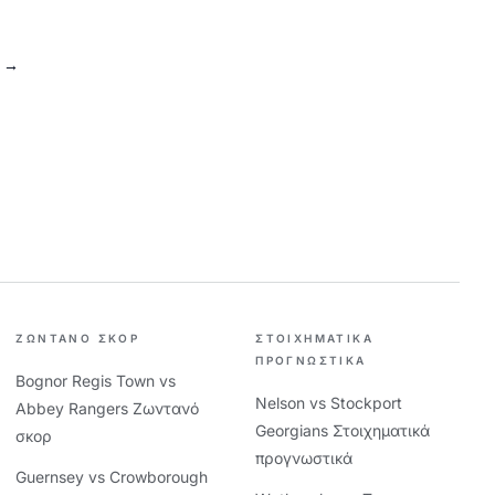
η
→
ΖΩΝΤΑΝΌ ΣΚΟΡ
ΣΤΟΙΧΗΜΑΤΙΚΆ
ΠΡΟΓΝΩΣΤΙΚΆ
Bognor Regis Town vs
Nelson vs Stockport
Abbey Rangers Ζωντανό
Georgians Στοιχηματικά
σκορ
προγνωστικά
Guernsey vs Crowborough