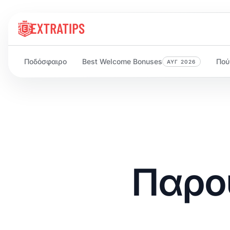
Ποδόσφαιρο
Best Welcome Bonuses
Πού
ΑΥΓ 2026
Παρο