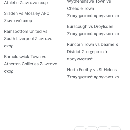
Wythenshawe Town vs
Athletic Ζωντανό σκορ
Cheadle Town
Silsden vs Mossley AFC
Στοιχηματικά προγνωστικά
Ζωντανό σκορ
Burscough vs Droylsden
Ramsbottom United vs
Στοιχηματικά προγνωστικά
South Liverpool Ζωντανό
Runcorn Town vs Dearne &
σκορ
District Στοιχηματικά
Barnoldswick Town vs
προγνωστικά
Atherton Collieries Ζωντανό
North Ferriby vs St Helens
σκορ
Στοιχηματικά προγνωστικά