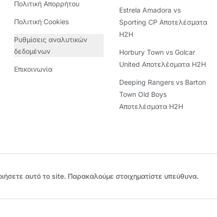
Πολιτική Απορρήτου
Estrela Amadora vs
Πολιτική Cookies
Sporting CP Αποτελέσματα
H2H
Ρυθμίσεις αναλυτικών
δεδομένων
Horbury Town vs Golcar
United Αποτελέσματα H2H
Επικοινωνία
Deeping Rangers vs Barton
Town Old Boys
Αποτελέσματα H2H
ιήσετε αυτό το site.
Παρακαλούμε στοιχηματίστε υπεύθυνα.