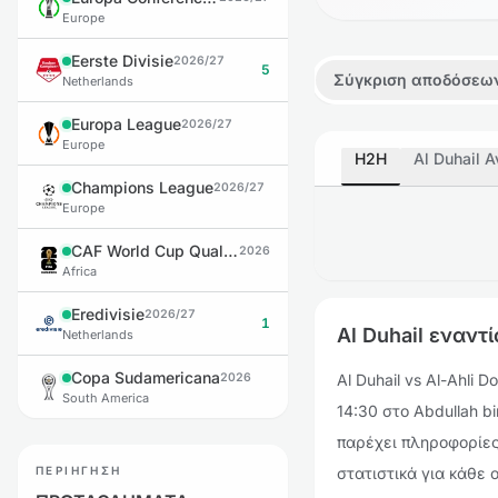
Europe
Eerste Divisie
2026/27
5
Σύγκριση αποδόσεω
Netherlands
Europa League
2026/27
Europe
H2H
Al Duhail 
Champions League
2026/27
Europe
CAF World Cup Qualifiers
2026
Africa
Eredivisie
2026/27
1
Al Duhail εναντ
Netherlands
Copa Sudamericana
2026
Al Duhail vs Al-Ahli 
South America
14:30 στο Abdullah bi
παρέχει πληροφορίες 
ΠΕΡΙΉΓΗΣΗ
στατιστικά για κάθε