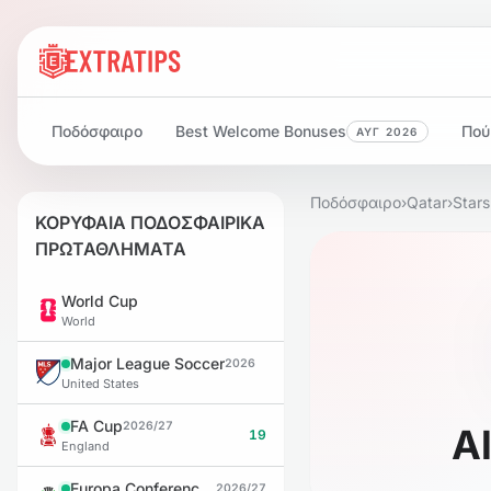
Ποδόσφαιρο
Best Welcome Bonuses
Πού
ΑΥΓ 2026
Ποδόσφαιρο
›
Qatar
›
Star
ΚΟΡΥΦΑΙΑ ΠΟΔΟΣΦΑΙΡΙΚΑ
ΠΡΩΤΑΘΛΗΜΑΤΑ
World Cup
World
Major League Soccer
2026
United States
FA Cup
2026/27
Al
19
England
Europa Conference League
2026/27