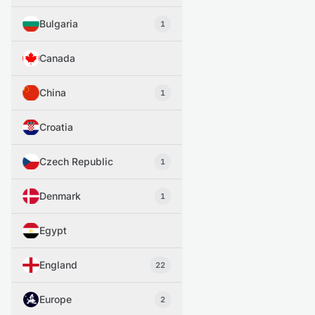
Bulgaria
1
Canada
China
1
Croatia
Czech Republic
1
Denmark
1
Egypt
England
22
Europe
2