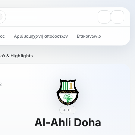
Προβολή ειδοπ
Ρυθμίσε
τος
Αριθμομηχανή αποδόσεων
Επικοινωνία
κά & Highlights
3
AHL
Al-Ahli Doha