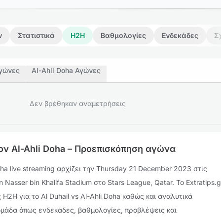
ν
Στατιστικά
H2H
Βαθμολογίες
Ενδεκάδες
Σ
Αγώνες
Al-Ahli Doha Αγώνες
Δεν βρέθηκαν αναμετρήσεις
ίον Al-Ahli Doha – Προεπισκόπηση αγώνα
Doha live streaming αρχίζει την Thursday 21 December 2023 στις
n Nasser bin Khalifa Stadium στο Stars League, Qatar. Το Extratips.g
H2H για το Al Duhail vs Al-Ahli Doha καθώς και αναλυτικά
 ομάδα όπως ενδεκάδες, βαθμολογίες, προβλέψεις και