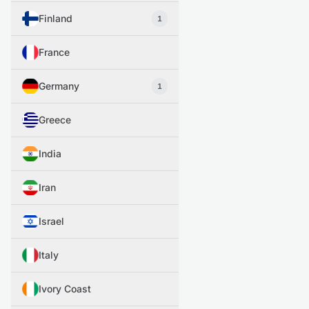
Finland
1
France
Germany
1
Greece
India
Iran
Israel
Italy
Ivory Coast