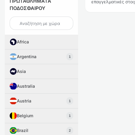
ΠΡΩΤΑΘΛΗΜΑΤΑ
επαγγελματικές στοι
ΠΟΔΟΣΦΑΙΡΟΥ
Africa
Argentina
1
Asia
Australia
Austria
1
Belgium
1
Brazil
2