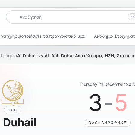
Αναζήτηση
⌘
K
 να χρησιμοποιήσετε τα προγνωστικά μας
Ακαδημία Στοιχήμα
s League
›
Al Duhail vs Al-Ahli Doha: Αποτέλεσμα, H2H, Στατιστι
Thursday 21 December 202
3
-
5
DUH
 Duhail
ΟΛΟΚΛΗΡΏΘΗΚΕ