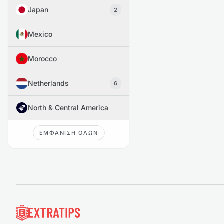
Japan
2
Mexico
Morocco
Netherlands
6
North & Central America
ΕΜΦΆΝΙΣΗ ΌΛΩΝ
Υποσέλιδο