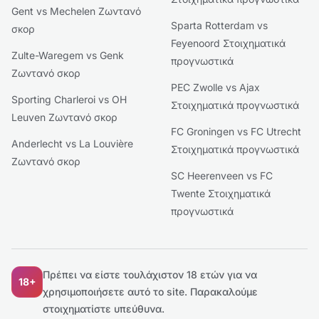
Gent vs Mechelen Ζωντανό
Sparta Rotterdam vs
σκορ
Feyenoord Στοιχηματικά
Zulte-Waregem vs Genk
προγνωστικά
Ζωντανό σκορ
PEC Zwolle vs Ajax
Sporting Charleroi vs OH
Στοιχηματικά προγνωστικά
Leuven Ζωντανό σκορ
FC Groningen vs FC Utrecht
Anderlecht vs La Louvière
Στοιχηματικά προγνωστικά
Ζωντανό σκορ
SC Heerenveen vs FC
Twente Στοιχηματικά
προγνωστικά
Πρέπει να είστε τουλάχιστον 18 ετών για να
18+
χρησιμοποιήσετε αυτό το site.
Παρακαλούμε
στοιχηματίστε υπεύθυνα.