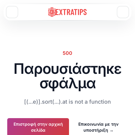
Άνοιγμα μενού
500
Παρουσιάστηκε
σφάλμα
[(...e)].sort(...).at is not a function
Επιστροφή στην αρχική
Επικοινωνία με την
σελίδα
υποστήριξη
→