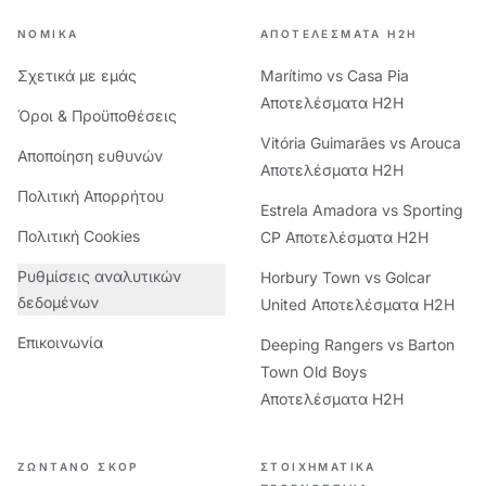
ΝΟΜΙΚΆ
ΑΠΟΤΕΛΈΣΜΑΤΑ H2H
Σχετικά με εμάς
Marítimo vs Casa Pia
Αποτελέσματα H2H
Όροι & Προϋποθέσεις
Vitória Guimarães vs Arouca
Αποποίηση ευθυνών
Αποτελέσματα H2H
Πολιτική Απορρήτου
Estrela Amadora vs Sporting
Πολιτική Cookies
CP Αποτελέσματα H2H
Ρυθμίσεις αναλυτικών
Horbury Town vs Golcar
δεδομένων
United Αποτελέσματα H2H
Επικοινωνία
Deeping Rangers vs Barton
Town Old Boys
Αποτελέσματα H2H
ΖΩΝΤΑΝΌ ΣΚΟΡ
ΣΤΟΙΧΗΜΑΤΙΚΆ