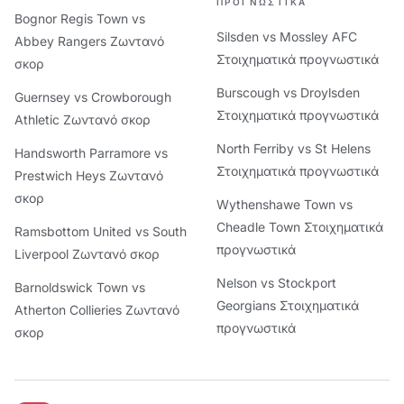
ΠΡΟΓΝΩΣΤΙΚΆ
Bognor Regis Town vs
Silsden vs Mossley AFC
Abbey Rangers Ζωντανό
Στοιχηματικά προγνωστικά
σκορ
Burscough vs Droylsden
Guernsey vs Crowborough
Στοιχηματικά προγνωστικά
Athletic Ζωντανό σκορ
North Ferriby vs St Helens
Handsworth Parramore vs
Στοιχηματικά προγνωστικά
Prestwich Heys Ζωντανό
σκορ
Wythenshawe Town vs
Cheadle Town Στοιχηματικά
Ramsbottom United vs South
προγνωστικά
Liverpool Ζωντανό σκορ
Nelson vs Stockport
Barnoldswick Town vs
Georgians Στοιχηματικά
Atherton Collieries Ζωντανό
προγνωστικά
σκορ