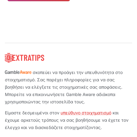
Υποσέλιδο
σκοπεύει να προάγει την υπευθυνότητα στο
στοιχηματισμό. Σας παρέχει πληροφορίες για να σας
βοηθήσει να ελέγξετε τις στοιχηματικές σας αποφάσεις.
Μπορείτε να επικοινωνήσετε Gamble Aware αδιάκοπα
χρησιμοποιώντας την ιστοσελίδα τους.
Είμαστε δεσμευμένοι στον
υπεύθυνο στοιχηματισμό
και
έχουμε αρκετούς τρόπους να σας βοηθήσουμε να έχετε τον
έλεγχο και να διασκεδάζετε στοιχηματίζοντας.