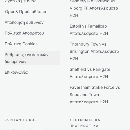
Σχετικά με εμάς
Sønderjyske Fodbold vs
Viborg FF Αποτελέσματα
Όροι & Προϋποθέσεις
H2H
Αποποίηση ευθυνών
Estoril vs Famalicão
Πολιτική Απορρήτου
Αποτελέσματα H2H
Πολιτική Cookies
Thornbury Town vs
Brislington Αποτελέσματα
Ρυθμίσεις αναλυτικών
H2H
δεδομένων
Sheffield vs Parkgate
Επικοινωνία
Αποτελέσματα H2H
Faversham Strike Force vs
Snodland Town
Αποτελέσματα H2H
ΖΩΝΤΑΝΌ ΣΚΟΡ
ΣΤΟΙΧΗΜΑΤΙΚΆ
ΠΡΟΓΝΩΣΤΙΚΆ