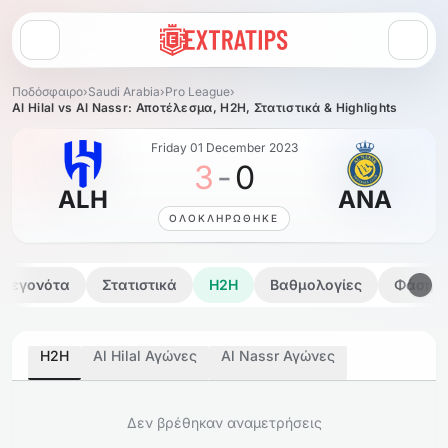
Άνοιγμα μενού
Ποδόσφαιρο
›
Saudi Arabia
›
Pro League
›
Al Hilal vs Al Nassr: Αποτέλεσμα, H2H, Στατιστικά & Highlights
Friday 01 December 2023
3
-
0
ALH
ANA
ΟΛΟΚΛΗΡΏΘΗΚΕ
Γεγονότα
Στατιστικά
H2H
Βαθμολογίες
Φάση α
H2H
Al Hilal Αγώνες
Al Nassr Αγώνες
Δεν βρέθηκαν αναμετρήσεις