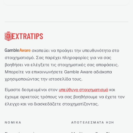
Υποσέλιδο
σκοπεύει να προάγει την υπευθυνότητα στο
στοιχηματισμό. Σας παρέχει πληροφορίες για να σας
βοηθήσει να ελέγξετε τις στοιχηματικές σας αποφάσεις.
Μπορείτε να επικοινωνήσετε Gamble Aware αδιάκοπα
χρησιμοποιώντας την ιστοσελίδα τους.
Είμαστε δεσμευμένοι στον
υπεύθυνο στοιχηματισμό
και
έχουμε αρκετούς τρόπους να σας βοηθήσουμε να έχετε τον
έλεγχο και να διασκεδάζετε στοιχηματίζοντας.
ΝΟΜΙΚΆ
ΑΠΟΤΕΛΈΣΜΑΤΑ H2H