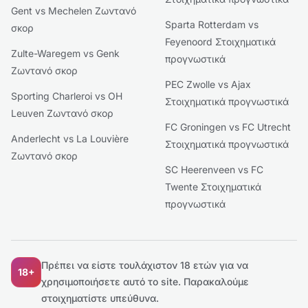
Gent vs Mechelen Ζωντανό
Sparta Rotterdam vs
σκορ
Feyenoord Στοιχηματικά
Zulte-Waregem vs Genk
προγνωστικά
Ζωντανό σκορ
PEC Zwolle vs Ajax
Sporting Charleroi vs OH
Στοιχηματικά προγνωστικά
Leuven Ζωντανό σκορ
FC Groningen vs FC Utrecht
Anderlecht vs La Louvière
Στοιχηματικά προγνωστικά
Ζωντανό σκορ
SC Heerenveen vs FC
Twente Στοιχηματικά
προγνωστικά
Πρέπει να είστε τουλάχιστον 18 ετών για να
18+
χρησιμοποιήσετε αυτό το site.
Παρακαλούμε
στοιχηματίστε υπεύθυνα.