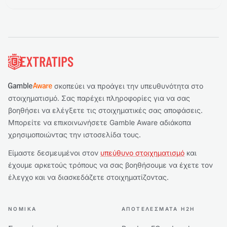
Υποσέλιδο
σκοπεύει να προάγει την υπευθυνότητα στο
στοιχηματισμό. Σας παρέχει πληροφορίες για να σας
βοηθήσει να ελέγξετε τις στοιχηματικές σας αποφάσεις.
Μπορείτε να επικοινωνήσετε Gamble Aware αδιάκοπα
χρησιμοποιώντας την ιστοσελίδα τους.
Είμαστε δεσμευμένοι στον
υπεύθυνο στοιχηματισμό
και
έχουμε αρκετούς τρόπους να σας βοηθήσουμε να έχετε τον
έλεγχο και να διασκεδάζετε στοιχηματίζοντας.
ΝΟΜΙΚΆ
ΑΠΟΤΕΛΈΣΜΑΤΑ H2H