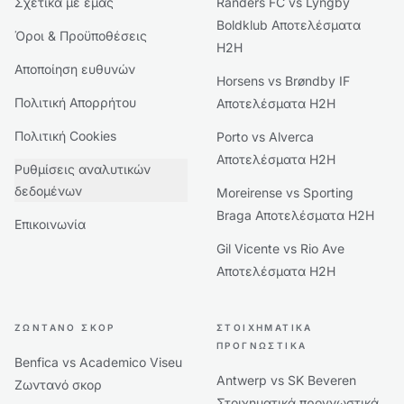
Σχετικά με εμάς
Randers FC vs Lyngby
Boldklub Αποτελέσματα
Όροι & Προϋποθέσεις
H2H
Αποποίηση ευθυνών
Horsens vs Brøndby IF
Πολιτική Απορρήτου
Αποτελέσματα H2H
Πολιτική Cookies
Porto vs Alverca
Αποτελέσματα H2H
Ρυθμίσεις αναλυτικών
δεδομένων
Moreirense vs Sporting
Braga Αποτελέσματα H2H
Επικοινωνία
Gil Vicente vs Rio Ave
Αποτελέσματα H2H
ΖΩΝΤΑΝΌ ΣΚΟΡ
ΣΤΟΙΧΗΜΑΤΙΚΆ
ΠΡΟΓΝΩΣΤΙΚΆ
Benfica vs Academico Viseu
Antwerp vs SK Beveren
Ζωντανό σκορ
Στοιχηματικά προγνωστικά