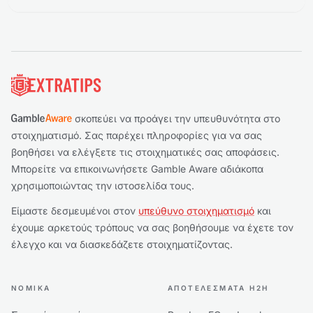
Υποσέλιδο
σκοπεύει να προάγει την υπευθυνότητα στο
στοιχηματισμό. Σας παρέχει πληροφορίες για να σας
βοηθήσει να ελέγξετε τις στοιχηματικές σας αποφάσεις.
Μπορείτε να επικοινωνήσετε Gamble Aware αδιάκοπα
χρησιμοποιώντας την ιστοσελίδα τους.
Είμαστε δεσμευμένοι στον
υπεύθυνο στοιχηματισμό
και
έχουμε αρκετούς τρόπους να σας βοηθήσουμε να έχετε τον
έλεγχο και να διασκεδάζετε στοιχηματίζοντας.
ΝΟΜΙΚΆ
ΑΠΟΤΕΛΈΣΜΑΤΑ H2H