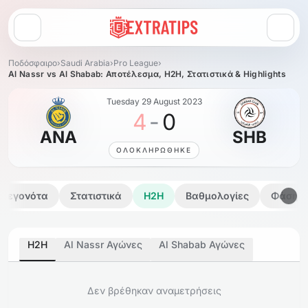
Άνοιγμα μενού
Ποδόσφαιρο
›
Saudi Arabia
›
Pro League
›
Al Nassr vs Al Shabab: Αποτέλεσμα, H2H, Στατιστικά & Highlights
Tuesday 29 August 2023
4
-
0
ANA
SHB
ΟΛΟΚΛΗΡΏΘΗΚΕ
Γεγονότα
Στατιστικά
H2H
Βαθμολογίες
Φάση α
H2H
Al Nassr Αγώνες
Al Shabab Αγώνες
Δεν βρέθηκαν αναμετρήσεις