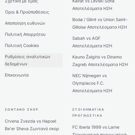
Σχετικά με εμάς
Kairat vs Levski Sofia
Αποτελέσματα H2H
Όροι & Προϋποθέσεις
Bodø / Glimt vs Union Saint-
Αποποίηση ευθυνών
Gilloise Αποτελέσματα H2H
Πολιτική Απορρήτου
Sabah vs AGF
Πολιτική Cookies
Αποτελέσματα H2H
Ρυθμίσεις αναλυτικών
Kauno Žalgiris vs Dinamo
δεδομένων
Zagreb Αποτελέσματα H2H
Επικοινωνία
NEC Nijmegen vs
Olympiacos F.C.
Αποτελέσματα H2H
ΖΩΝΤΑΝΌ ΣΚΟΡ
ΣΤΟΙΧΗΜΑΤΙΚΆ
ΠΡΟΓΝΩΣΤΙΚΆ
Crvena Zvezda vs Hapoel
FC Iberia 1999 vs Larne
Be'er Sheva Ζωντανό σκορ
Στοιχηματικά προγνωστικά