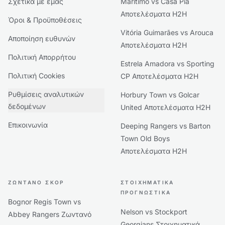
Σχετικά με εμάς
Marítimo vs Casa Pia
Αποτελέσματα H2H
Όροι & Προϋποθέσεις
Vitória Guimarães vs Arouca
Αποποίηση ευθυνών
Αποτελέσματα H2H
Πολιτική Απορρήτου
Estrela Amadora vs Sporting
Πολιτική Cookies
CP Αποτελέσματα H2H
Ρυθμίσεις αναλυτικών
Horbury Town vs Golcar
δεδομένων
United Αποτελέσματα H2H
Επικοινωνία
Deeping Rangers vs Barton
Town Old Boys
Αποτελέσματα H2H
ΖΩΝΤΑΝΌ ΣΚΟΡ
ΣΤΟΙΧΗΜΑΤΙΚΆ
ΠΡΟΓΝΩΣΤΙΚΆ
Bognor Regis Town vs
Nelson vs Stockport
Abbey Rangers Ζωντανό
Georgians Στοιχηματικά