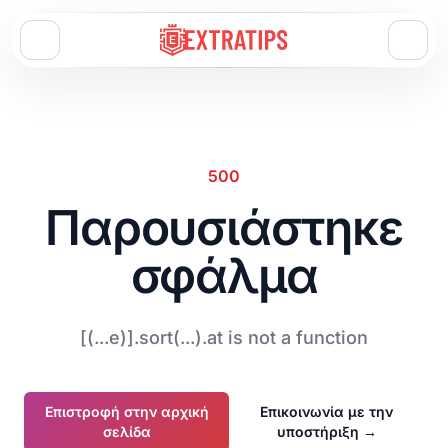
Άνοιγμα μενού
500
Παρουσιάστηκε
σφάλμα
[(...e)].sort(...).at is not a function
Επιστροφή στην αρχική
Επικοινωνία με την
σελίδα
υποστήριξη
→