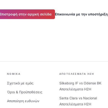
Επιστροφή στην αρχική σελίδα
Επικοινωνία με την υποστήριξ
ΝΟΜΙΚΆ
ΑΠΟΤΕΛΈΣΜΑΤΑ H2H
Σχετικά με εμάς
Silkeborg IF vs Odense BK
Αποτελέσματα H2H
Όροι & Προϋποθέσεις
Santa Clara vs Nacional
Αποποίηση ευθυνών
Αποτελέσματα H2H