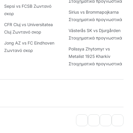
Στοιχηματικά προγνωστικά
Sepsi vs FCSB Ζωντανό
Sirius vs Brommapojkarna
σκορ
Στοιχηματικά προγνωστικά
CFR Cluj vs Universitatea
Västerås SK vs Djurgården
Cluj Ζωντανό σκορ
Στοιχηματικά προγνωστικά
Jong AZ vs FC Eindhoven
Polissya Zhytomyr vs
Ζωντανό σκορ
Metalist 1925 Kharkiv
Στοιχηματικά προγνωστικά
contact@extratips.co
youtube
twitter
reddit