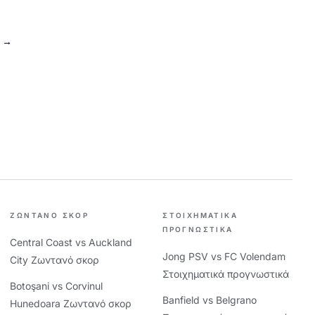
η
→
ΖΩΝΤΑΝΌ ΣΚΟΡ
ΣΤΟΙΧΗΜΑΤΙΚΆ
ΠΡΟΓΝΩΣΤΙΚΆ
Central Coast vs Auckland
Jong PSV vs FC Volendam
City Ζωντανό σκορ
Στοιχηματικά προγνωστικά
Botoşani vs Corvinul
Banfield vs Belgrano
Hunedoara Ζωντανό σκορ