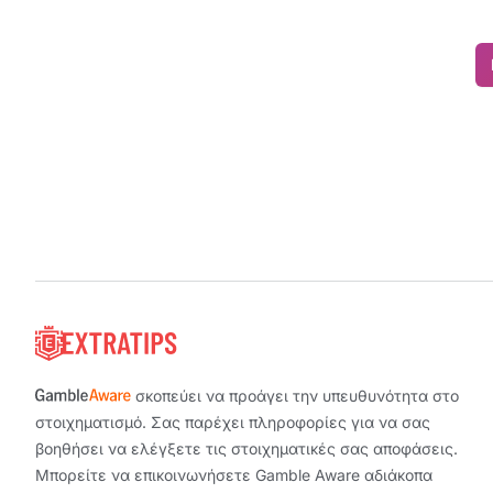
Υποσέλιδο
σκοπεύει να προάγει την υπευθυνότητα στο
στοιχηματισμό. Σας παρέχει πληροφορίες για να σας
βοηθήσει να ελέγξετε τις στοιχηματικές σας αποφάσεις.
Μπορείτε να επικοινωνήσετε Gamble Aware αδιάκοπα