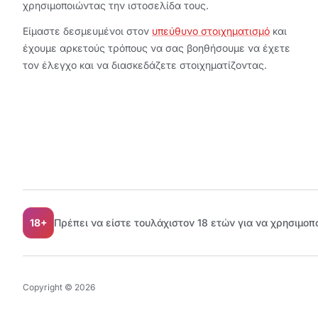
χρησιμοποιώντας την ιστοσελίδα τους.
Είμαστε δεσμευμένοι στον
υπεύθυνο στοιχηματισμό
και
έχουμε αρκετούς τρόπους να σας βοηθήσουμε να έχετε
τον έλεγχο και να διασκεδάζετε στοιχηματίζοντας.
18+
Πρέπει να είστε τουλάχιστον 18 ετών για να χρησιμοπο
Copyright © 2026