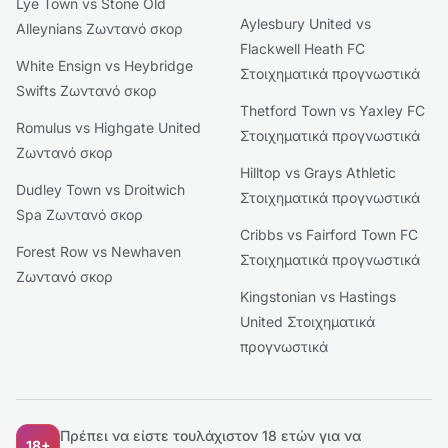
Lye Town vs Stone Old
Aylesbury United vs
Alleynians Ζωντανό σκορ
Flackwell Heath FC
White Ensign vs Heybridge
Στοιχηματικά προγνωστικά
Swifts Ζωντανό σκορ
Thetford Town vs Yaxley FC
Romulus vs Highgate United
Στοιχηματικά προγνωστικά
Ζωντανό σκορ
Hilltop vs Grays Athletic
Dudley Town vs Droitwich
Στοιχηματικά προγνωστικά
Spa Ζωντανό σκορ
Cribbs vs Fairford Town FC
Forest Row vs Newhaven
Στοιχηματικά προγνωστικά
Ζωντανό σκορ
Kingstonian vs Hastings
United Στοιχηματικά
προγνωστικά
Πρέπει να είστε τουλάχιστον 18 ετών για να
18+