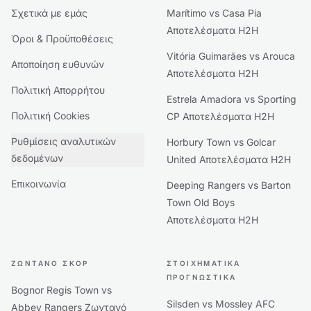
Σχετικά με εμάς
Marítimo vs Casa Pia
Αποτελέσματα H2H
Όροι & Προϋποθέσεις
Vitória Guimarães vs Arouca
Αποποίηση ευθυνών
Αποτελέσματα H2H
Πολιτική Απορρήτου
Estrela Amadora vs Sporting
Πολιτική Cookies
CP Αποτελέσματα H2H
Ρυθμίσεις αναλυτικών
Horbury Town vs Golcar
δεδομένων
United Αποτελέσματα H2H
Επικοινωνία
Deeping Rangers vs Barton
Town Old Boys
Αποτελέσματα H2H
ΖΩΝΤΑΝΌ ΣΚΟΡ
ΣΤΟΙΧΗΜΑΤΙΚΆ
ΠΡΟΓΝΩΣΤΙΚΆ
Bognor Regis Town vs
Silsden vs Mossley AFC
Abbey Rangers Ζωντανό