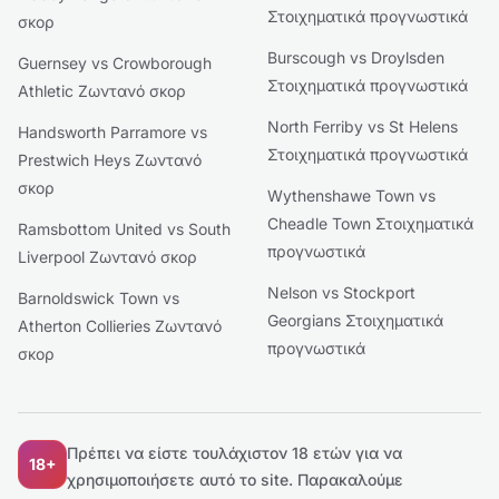
Στοιχηματικά προγνωστικά
σκορ
Burscough vs Droylsden
Guernsey vs Crowborough
Στοιχηματικά προγνωστικά
Athletic Ζωντανό σκορ
North Ferriby vs St Helens
Handsworth Parramore vs
Στοιχηματικά προγνωστικά
Prestwich Heys Ζωντανό
σκορ
Wythenshawe Town vs
Cheadle Town Στοιχηματικά
Ramsbottom United vs South
προγνωστικά
Liverpool Ζωντανό σκορ
Nelson vs Stockport
Barnoldswick Town vs
Georgians Στοιχηματικά
Atherton Collieries Ζωντανό
προγνωστικά
σκορ
Πρέπει να είστε τουλάχιστον 18 ετών για να
18+
χρησιμοποιήσετε αυτό το site.
Παρακαλούμε