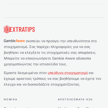
Υποσέλιδο
σκοπεύει να προάγει την υπευθυνότητα στο
στοιχηματισμό. Σας παρέχει πληροφορίες για να σας
βοηθήσει να ελέγξετε τις στοιχηματικές σας αποφάσεις.
Μπορείτε να επικοινωνήσετε Gamble Aware αδιάκοπα
χρησιμοποιώντας την ιστοσελίδα τους.
Είμαστε δεσμευμένοι στον
υπεύθυνο στοιχηματισμό
και
έχουμε αρκετούς τρόπους να σας βοηθήσουμε να έχετε τον
έλεγχο και να διασκεδάζετε στοιχηματίζοντας.
ΝΟΜΙΚΆ
ΑΠΟΤΕΛΈΣΜΑΤΑ H2H