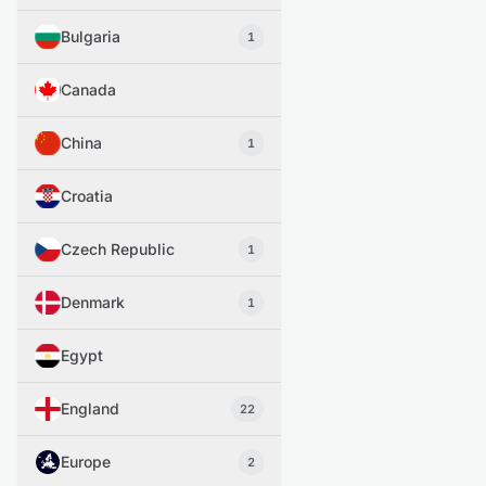
Bulgaria
1
Canada
China
1
Croatia
Czech Republic
1
Denmark
1
Egypt
England
22
Europe
2