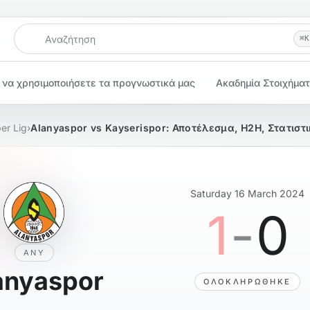
Αναζήτηση
⌘
K
 να χρησιμοποιήσετε τα προγνωστικά μας
Ακαδημία Στοιχήμα
er Lig
›
Alanyaspor vs Kayserispor: Αποτέλεσμα, H2H, Στατιστι
Saturday 16 March 2024
1
-
0
ANY
anyaspor
ΟΛΟΚΛΗΡΏΘΗΚΕ