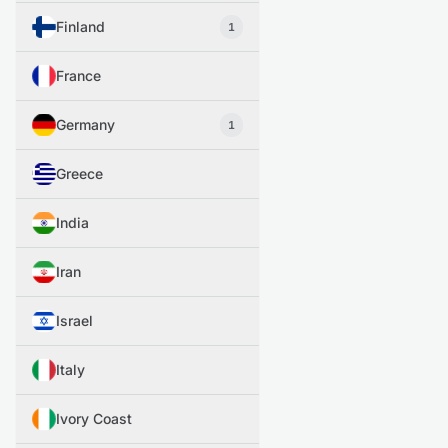
Finland
1
France
Germany
1
Greece
India
Iran
Israel
Italy
Ivory Coast