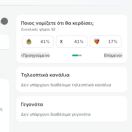
χετικά Προγνωστικά
Ποιος νομίζετε ότι θα κερδίσει;
Συνολικές ψήφοι: 92
41%
X
41%
17%
Ν
‹
Προηγούμενο
Επόμενο
›
Τηλεοπτικά κανάλια
Δεν υπάρχουν διαθέσιμα τηλεοπτικά κανάλια
Γεγονότα
ες
Δεν υπάρχουν διαθέσιμα γεγονότα