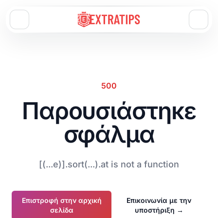
Άνοιγμα μενού
500
Παρουσιάστηκε
σφάλμα
[(...e)].sort(...).at is not a function
Επιστροφή στην αρχική
Επικοινωνία με την
σελίδα
υποστήριξη
→