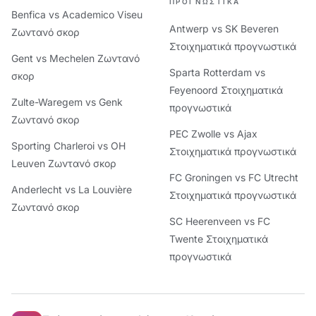
ΠΡΟΓΝΩΣΤΙΚΆ
Benfica vs Academico Viseu
Antwerp vs SK Beveren
Ζωντανό σκορ
Στοιχηματικά προγνωστικά
Gent vs Mechelen Ζωντανό
Sparta Rotterdam vs
σκορ
Feyenoord Στοιχηματικά
Zulte-Waregem vs Genk
προγνωστικά
Ζωντανό σκορ
PEC Zwolle vs Ajax
Sporting Charleroi vs OH
Στοιχηματικά προγνωστικά
Leuven Ζωντανό σκορ
FC Groningen vs FC Utrecht
Anderlecht vs La Louvière
Στοιχηματικά προγνωστικά
Ζωντανό σκορ
SC Heerenveen vs FC
Twente Στοιχηματικά
προγνωστικά