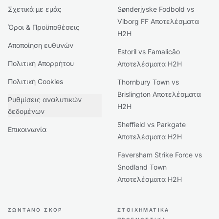
Σχετικά με εμάς
Sønderjyske Fodbold vs
Viborg FF Αποτελέσματα
Όροι & Προϋποθέσεις
H2H
Αποποίηση ευθυνών
Estoril vs Famalicão
Πολιτική Απορρήτου
Αποτελέσματα H2H
Πολιτική Cookies
Thornbury Town vs
Brislington Αποτελέσματα
Ρυθμίσεις αναλυτικών
H2H
δεδομένων
Sheffield vs Parkgate
Επικοινωνία
Αποτελέσματα H2H
Faversham Strike Force vs
Snodland Town
Αποτελέσματα H2H
ΖΩΝΤΑΝΌ ΣΚΟΡ
ΣΤΟΙΧΗΜΑΤΙΚΆ