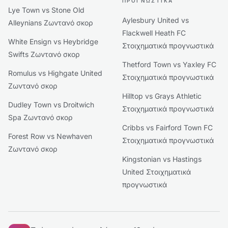
ΠΡΟΓΝΩΣΤΙΚΆ
Lye Town vs Stone Old
Aylesbury United vs
Alleynians Ζωντανό σκορ
Flackwell Heath FC
White Ensign vs Heybridge
Στοιχηματικά προγνωστικά
Swifts Ζωντανό σκορ
Thetford Town vs Yaxley FC
Romulus vs Highgate United
Στοιχηματικά προγνωστικά
Ζωντανό σκορ
Hilltop vs Grays Athletic
Dudley Town vs Droitwich
Στοιχηματικά προγνωστικά
Spa Ζωντανό σκορ
Cribbs vs Fairford Town FC
Forest Row vs Newhaven
Στοιχηματικά προγνωστικά
Ζωντανό σκορ
Kingstonian vs Hastings
United Στοιχηματικά
προγνωστικά