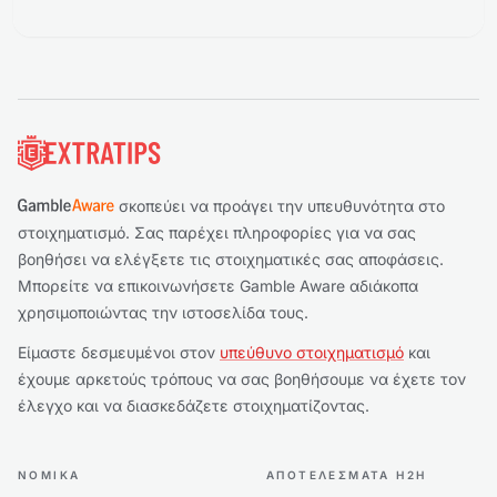
Υποσέλιδο
σκοπεύει να προάγει την υπευθυνότητα στο
στοιχηματισμό. Σας παρέχει πληροφορίες για να σας
βοηθήσει να ελέγξετε τις στοιχηματικές σας αποφάσεις.
Μπορείτε να επικοινωνήσετε Gamble Aware αδιάκοπα
χρησιμοποιώντας την ιστοσελίδα τους.
Είμαστε δεσμευμένοι στον
υπεύθυνο στοιχηματισμό
και
έχουμε αρκετούς τρόπους να σας βοηθήσουμε να έχετε τον
έλεγχο και να διασκεδάζετε στοιχηματίζοντας.
ΝΟΜΙΚΆ
ΑΠΟΤΕΛΈΣΜΑΤΑ H2H